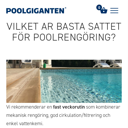
Hem
/
FAQs
/
Vilket är bästa sättet för poolrengöring?
0
VILKET ÄR BÄSTA SÄTTET
FÖR POOLRENGÖRING?
Vi rekommenderar en
fast veckorutin
som kombinerar
mekanisk rengöring, god cirkulation/filtrering och
enkel vattenkemi.