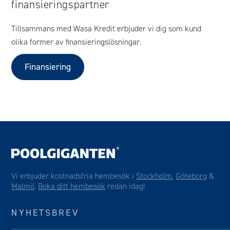
finansieringspartner
Tillsammans med Wasa Kredit erbjuder vi dig som kund
olika former av finansieringslösningar.
Finansiering
Vi erbjuder kostnadsfria hembesök i
Stockholm
,
Göteborg
&
Malmö
.
Boka ditt hembesök
redan idag!
NYHETSBREV