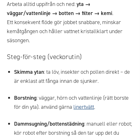
Arbeta alltid uppifrån och ned:
yta →
väggar/vattenlinje → botten → filter → kemi
.
Ett konsekvent flöde gör jobbet snabbare, minskar
kemåtgången och håller vattnet kristallklart under
säsongen.
Steg-för-steg (veckorutin)
Skimma ytan
: ta löv, insekter och pollen direkt – de
är enklast att fånga innan de sjunker.
Borstning
: väggar, hörn och vattenlinje (rätt borste
för din yta). använd gärna
linertvätt
.
Dammsugning/bottenstädning
: manuell eller robot;
kör robot efter borstning så den tar upp det du