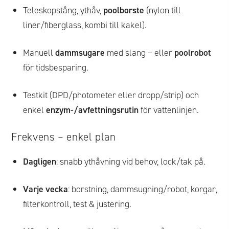
Teleskopstång, yt­håv,
poolborste
(nylon till
liner/fiberglass, kombi till kakel).
Manuell
dammsugare
med slang – eller
poolrobot
för tidsbesparing.
Testkit (DPD/photometer eller dropp/strip) och
enkel
enzym-/avfettningsrutin
för vattenlinjen.
Frekvens – enkel plan
Dagligen
: snabb ythåvning vid behov, lock/tak på.
Varje vecka
: borstning, dammsugning/robot, korgar,
filterkontroll, test & justering.