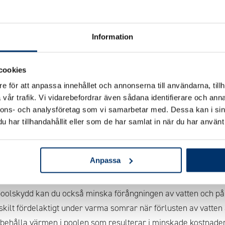
Information
cookies
e för att anpassa innehållet och annonserna till användarna, tillh
vår trafik. Vi vidarebefordrar även sådana identifierare och anna
D STANDARD
nnons- och analysföretag som vi samarbetar med. Dessa kan i sin
har tillhandahållit eller som de har samlat in när du har använt 
ade för att hålla din pool ren och säker. Genom att förhindra 
attnet minskar behovet av
rengörin
g
och underhåll. Ett bra po
Anpassa
ålar och andra väderpåverkningar vilket förlänger poolens liv
oolskydd kan du också minska förångningen av vatten och på 
rskilt fördelaktigt under varma somrar när förlusten av vatte
ibehålla värmen i poolen
som resulterar i minskade kostnade