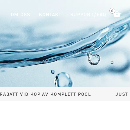
0
OM OSS
KONTAKT
SUPPORT/FAQ
KÖP AV KOMPLETT POOL
JUST NU 20% RABA