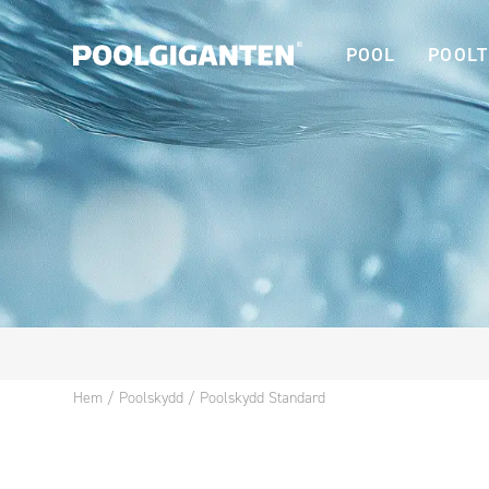
POOL
POOLT
Hem
/
Poolskydd
/
Poolskydd Standard