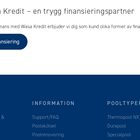
 Kredit – en trygg finansieringspartner
mans med Wasa Kredit erbjuder vi dig som kund olika former av fina
ansiering
INFORMATION
POOLTYPE
Support/FAQ
Thermopool NX
g
&
Poolskötsel
Durapool
Poolrenovering
Specialpool