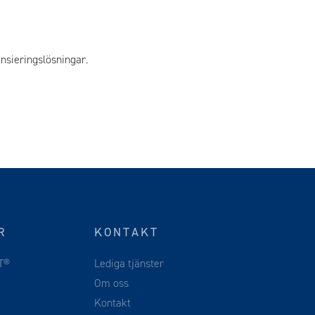
nsieringslösningar.
R
KONTAKT
T®
Lediga tjänster
Om oss
Kontakt