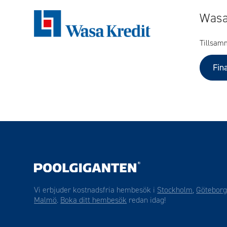
Wasa
Tillsam
Fin
Vi erbjuder kostnadsfria hembesök i
Stockholm
,
Götebor
Malmö
.
Boka ditt hembesök
redan idag!