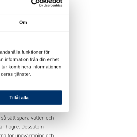
Om
andahålla funktioner för
n information från din enhet
 tur kombinera informationen
deras tjänster.
att löv, insekter och
olskydd skyddar även
Tillåt alla
slängd och bibehåller
så sätt spara vatten och
n är högre. Dessutom
rna för uppvärmning och