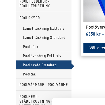
POOLTILLBEHÖR -
De
POOLUTRUSTNING
olika
POOLSKYDD
alternativen
kan
Poolöver
Lamelltäckning Exklusiv
väljas
6350
kr
–
Lamelltäckning Standard
på
produktsida
Pooldäck
Välj alte
Poolöverdrag Exklusiv
Poolskydd Standard
Pooltak
POOLVÄRMARE - POOLVÄRME
POOLKEMI -
STÄDUTRUSTNING -