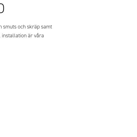
D
rån smuts och skräp samt
 installation är våra