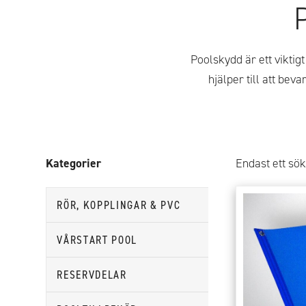
Poolskydd är ett viktig
hjälper till att bev
Kategorier
Endast ett sök
Den
RÖR, KOPPLINGAR & PVC
här
VÅRSTART POOL
produkten
har
RESERVDELAR
flera
varianter.