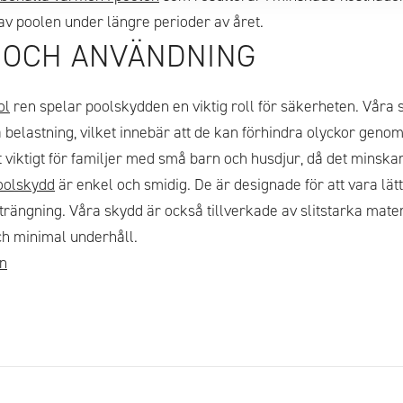
a av poolen under längre perioder av året.
 OCH ANVÄNDNING
ol
ren spelar poolskydden en viktig roll för säkerheten. Våra 
a belastning, vilket innebär att de kan förhindra olyckor geno
lt viktigt för familjer med små barn och husdjur, då det minskar
oolskydd
är enkel och smidig. De är designade för att vara lätta
strängning. Våra skydd är också tillverkade av slitstarka mat
h minimal underhåll.
n