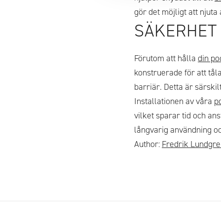
gör det möjligt att njut
SÄKERHET
Förutom att hålla
din po
konstruerade för att tål
barriär. Detta är särski
Installationen av våra
p
vilket sparar tid och an
långvarig användning oc
Author:
Fredrik Lundgre