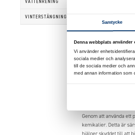
VATTENRENING
VINTERSTÄNGNING POOL
Samtycke
Denna webbplats använder 
Vi använder enhetsidentifierar
sociala medier och analysera 
POOLSKYD
till de sociala medier och a
med annan information som du 
Våra poolskydd är design
annat skräp hamnar i v
poolens yta från UV-str
dess estetik.
Genom att använda ett p
kemikalier. Detta är sä
hjälper skyddet till att
b