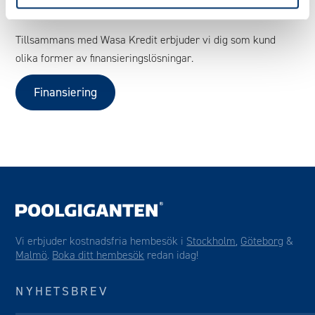
finansieringspartner
Tillsammans med Wasa Kredit erbjuder vi dig som kund
olika former av finansieringslösningar.
Finansiering
Vi erbjuder kostnadsfria hembesök i
Stockholm
,
Göteborg
&
Malmö
.
Boka ditt hembesök
redan idag!
NYHETSBREV