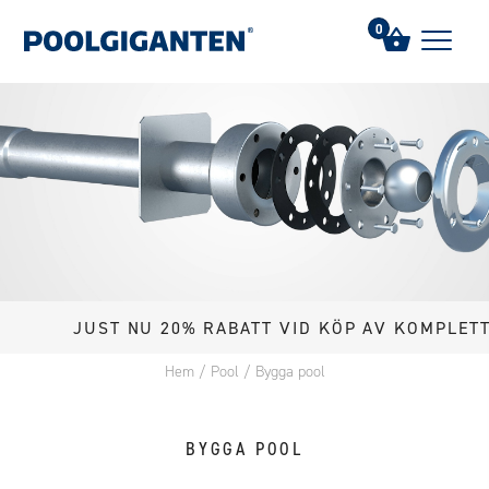
0
JUST NU 20% RABATT VID KÖP AV KOMPLETT POO
Hem
/
Pool
/
Bygga pool
BYGGA POOL