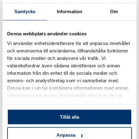
Samtycke
Information
Om
POOLPAKET
THERMOBLOCK NXT®
Vårt poolpaket innehåller allt
Poolgigantens
Denna webbplats använder cookies
du behöver för att komma
egenproducerade
Vi använder enhetsidentifierare för att anpassa innehållet
igång med ditt poolbygge.
Thermoblock NXT® är
Snabb leverans över hela
uppgraderade på en rad
och annonserna till användarna, tillhandahålla funktioner
Sverige.
punkter jämfört med tidigare
för sociala medier och analysera vår trafik. Vi
generationers block. Klicka på
vidarebefordrar även sådana identifierare och annan
vår presentationsfilm så ser
information från din enhet till de sociala medier och
du vad vi menar.
annons- och analysföretag som vi samarbetar med.
Dessa kan i sin tur kombinera informationen med annan
information som du har tillhandahållit eller som de har
samlat in när du har använt deras tjänster.
Tillåt alla
Wasa Kredit – en trygg
Anpassa