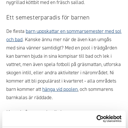
nygrillad köttbit med en fräsch sallad.
Ett semesterparadis för barnen
De flesta
barn uppskattar en sommarsemester med sol
och bad
. Kanske ännu mer när de även kan umgås
med sina vänner samtidigt? Med en pool i trädgården
kan barnen bjuda in sina kompisar till bad och lek i
vattnet, men även spela fotboll på gräsmattan, utforska
skogen intill, eller andra aktiviteter i närområdet. Ni
kommer att bli populärast i kvarteret ‑ alla områdets
barn kommer att
hänga vid poolen
, och sommarens
barnkalas är räddade.
Kom igång med träning
Använd din semester till att komma igång med träning