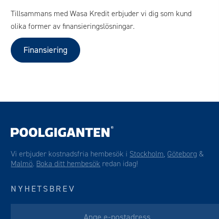
Tillsammans med Wasa Kredit erbjuder vi dig som kund
olika former av finansieringslösningar.
Finansiering
Vi erbjuder kostnadsfria hembesök i
Stockholm
,
Göteborg
&
Malmö
.
Boka ditt hembesök
redan idag!
NYHETSBREV