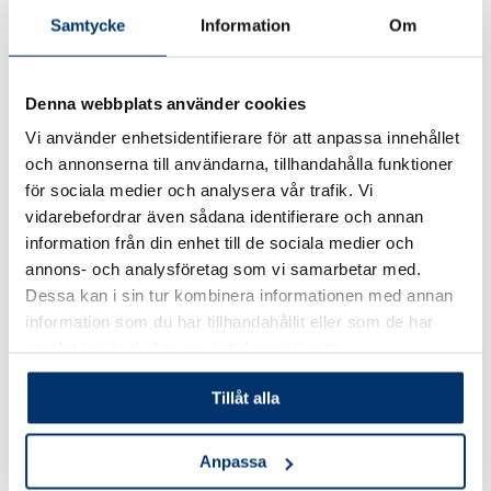
och en hälsosammare livsstil. Simning är en
Samtycke
Information
Om
motionsform som passar de flesta ‑ börja dagen med
några rundor i poolen. Med pooltillbehör som Jet-
Denna webbplats använder cookies
stream får du ett motströmsaggregat som
utmanar dig
Vi använder enhetsidentifierare för att anpassa innehållet
med naturlig simteknik
. Kanske kan du göra
och annonserna till användarna, tillhandahålla funktioner
poolområdet till ditt utegym genom att
köpa in saker
för sociala medier och analysera vår trafik. Vi
att ha runt poolen
som ett hantelset och en yogamatta?
vidarebefordrar även sådana identifierare och annan
information från din enhet till de sociala medier och
Förläng sommarkänslan med egen pool
annons- och analysföretag som vi samarbetar med.
Dessa kan i sin tur kombinera informationen med annan
hemma
information som du har tillhandahållit eller som de har
samlat in när du har använt deras tjänster.
Det fina med en egen pool är att du kan njuta av sköna
bad även när semestern är slut ‑ när du återgår till
Tillåt alla
jobbet kan du bibehålla sommarkänslan, ända tills
hösten kommer. Avsluta arbetsdagen med en simtur ‑
Anpassa
det perfekta sättet att varva ner.