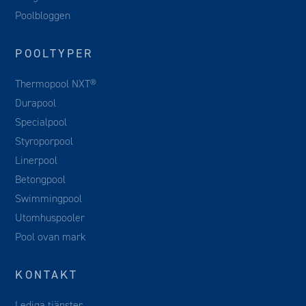
Poolbloggen
POOLTYPER
Thermopool NXT®
Durapool
Specialpool
Styroporpool
Linerpool
Betongpool
Swimmingpool
Utomhuspooler
Pool ovan mark
KONTAKT
Lediga tjänster