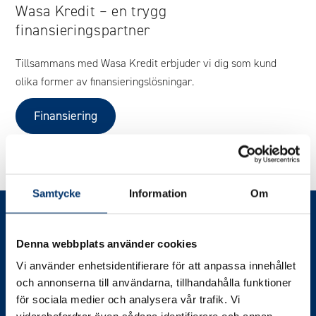
Wasa Kredit – en trygg
finansieringspartner
Tillsammans med Wasa Kredit erbjuder vi dig som kund
olika former av finansieringslösningar.
Finansiering
Samtycke
Information
Om
Denna webbplats använder cookies
Vi erbjuder kostnadsfria hembesök i
Stockholm
,
Göteborg
&
Vi använder enhetsidentifierare för att anpassa innehållet
Malmö
.
Boka ditt hembesök
redan idag!
och annonserna till användarna, tillhandahålla funktioner
för sociala medier och analysera vår trafik. Vi
NYHETSBREV