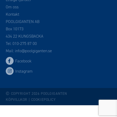
Om oss
Kontakt
POOLGIGANTEN AB
Box 10173
434 22 KUNGSBACKA
Tel:
010-275 87 00
Mail:
info@poolgiganten.se
Facebook
Instagram
©
COPYRIGHT 2026 POOLGIGANTEN
KÖPVILLKOR
|
COOKIEPOLICY