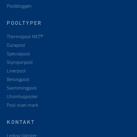
Poolbloggen
POOLTYPER
Thermopool NXT®
Durapool
Specialpool
Styroporpool
Linerpool
Betongpool
Swimmingpool
Utomhuspooler
Pool ovan mark
KONTAKT
Lediga tjänster