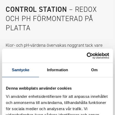
CONTROL STATION
– REDOX
OCH PH FÖRMONTERAD PÅ
PLATTA
Klor- och pH-värdena övervakas noggrant tack vare
högkvalitativa sensorer och de medföljande
doseringspumparna säkerställer exakt dosering. En
frekvensstyrdpump och belysning kan också
Samtycke
Information
Om
integreras och programmeras efter behov.
Installationen sker enkelt då Control Station är
Denna webbplats använder cookies
förmonterad på en platta som placeras i
Vi använder enhetsidentifierare för att anpassa innehållet
och annonserna till användarna, tillhandahålla funktioner
teknikrummet. Systemet använder flytande pH och klor
för sociala medier och analysera vår trafik. Vi
för att säkerställa korrekt behandling av vattnet. Det
vidarebefordrar även sådana identifierare och annan