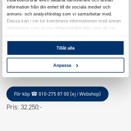
inkluderar även två peristaltiska pumpar för pH och
information från din enhet till de sociala medier och
klor, samt sensorer för att mäta pH och redox.
annons- och analysföretag som vi samarbetar med.
Dessutom ingår en WIFI-modul och en
Dessa kan i sin tur kombinera informationen med annan
information som du har tillhandahållit eller som de har
säkerhetsflödesgivare för att förbättra
samlat in när du har använt deras tjänster.
användarupplevelsen och säkerheten.
Slutligen, med en garanti på sex månader för
Tillåt alla
sensorerna och möjligheten att avläsa alla mått för
extern användning, är detta system ett pålitligt val för
Anpassa
effektiv och noggrann poolhantering.
För köp ☎ 010-275 87 00 (ej i Webshop)
Pris: 32.250:-