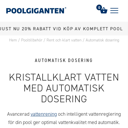
0
NU 20% RABATT VID KÖP AV KOMPLETT POOL
Hem
/
Pooltillbehör
/
Rent och klart vatten
/
Automatisk dosering
AUTOMATISK DOSERING
KRISTALLKLART VATTEN
MED AUTOMATISK
DOSERING
Avancerad
vattenrening
och intelligent vattenreglering
för din pool ger optimal vattenkvalitet med automatik.