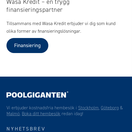
Wasa Kredit – en trygg
finansieringspartner
Tillsammans med Wasa Kredit erbjuder vi dig som kund
olika former av finansieringslösningar.
Finansiering
Vi erbjuder kostnadsfria hembesök i
Stockholm
,
Göteborg
&
Malmö
.
Boka ditt hembesök
redan idag!
NYHETSBREV