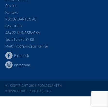
Om oss
Kontakt
POOLGIGANTEN AB
Box 10173
434 22 KUNGSBACKA
Tel:
010-275 87 00
Mail:
info@poolgiganten.se
Facebook
Instagram
©
COPYRIGHT 2026 POOLGIGANTEN
KÖPVILLKOR
|
COOKIEPOLICY