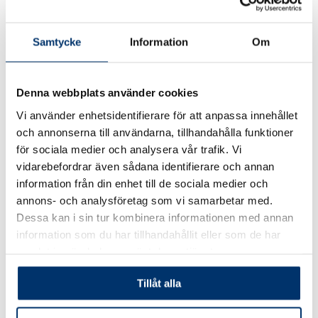
Samtycke
Information
Om
Denna webbplats använder cookies
Vi använder enhetsidentifierare för att anpassa innehållet
och annonserna till användarna, tillhandahålla funktioner
för sociala medier och analysera vår trafik. Vi
vidarebefordrar även sådana identifierare och annan
POOLTRAPPOR
POOLBELYSNING
information från din enhet till de sociala medier och
Trappa i poolen ger en härlig
Förse poolen med belysning
annons- och analysföretag som vi samarbetar med.
plats för vuxna att sitta på och
och skapa en härlig miljö även
Dessa kan i sin tur kombinera informationen med annan
lekyta för barnen.
på kvällen. Bjud in vännerna
information som du har tillhandahållit eller som de har
och starta grillen.
samlat in när du har använt deras tjänster.
Tillåt alla