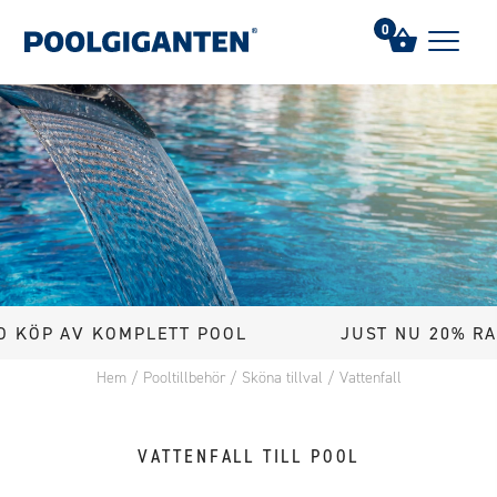
0
KÖP AV KOMPLETT POOL
JUST NU 20% RABA
Hem
/
Pooltillbehör
/
Sköna tillval
/
Vattenfall
VATTENFALL TILL POOL