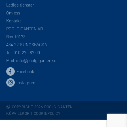
Lediga tjänster
Om oss
Kontakt
POOLGIGANTEN AB
Box 10173
434 22 KUNGSBACKA
Tel:
010-275 87 00
Mail:
info@poolgiganten.se
Facebook
Instagram
©
COPYRIGHT 2026 POOLGIGANTEN
KÖPVILLKOR
|
COOKIEPOLICY