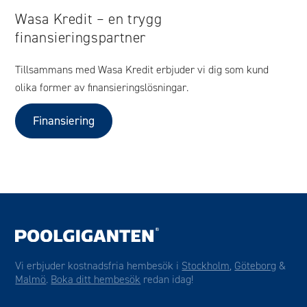
Wasa Kredit – en trygg
finansieringspartner
Tillsammans med Wasa Kredit erbjuder vi dig som kund
olika former av finansieringslösningar.
Finansiering
Vi erbjuder kostnadsfria hembesök i
Stockholm
,
Göteborg
&
Malmö
.
Boka ditt hembesök
redan idag!