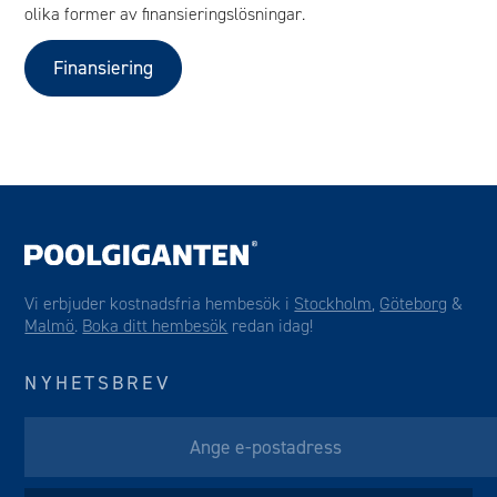
olika former av finansieringslösningar.
Finansiering
Vi erbjuder kostnadsfria hembesök i
Stockholm
,
Göteborg
&
Malmö
.
Boka ditt hembesök
redan idag!
NYHETSBREV