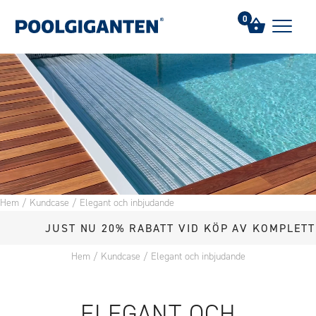
0
Hem
/
Kundcase
/
Elegant och inbjudande
UST NU 20% RABATT VID KÖP AV KOMPLETT POOL
Hem
/
Kundcase
/
Elegant och inbjudande
ELEGANT OCH