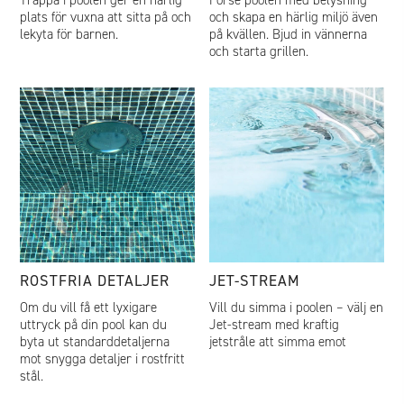
Trappa i poolen ger en härlig
Förse poolen med belysning
plats för vuxna att sitta på och
och skapa en härlig miljö även
lekyta för barnen.
på kvällen. Bjud in vännerna
och starta grillen.
ROSTFRIA DETALJER
JET-STREAM
Om du vill få ett lyxigare
Vill du simma i poolen – välj en
uttryck på din pool kan du
Jet-stream med kraftig
byta ut standarddetaljerna
jetstråle att simma emot
mot snygga detaljer i rostfritt
stål.