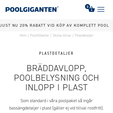
0
NU 20% RABATT VID KÖP AV KOMPLETT POOL
Hem
/
Pooltillbehör
/
Sköna tillval
/
Plastdetaljer
PLASTDETALJER
BRÄDDAVLOPP,
POOLBELYSNING OCH
INLOPP I PLAST
Som standard i våra poolpaket så ingår
bassängdetaljer i plast (gäller ej vid tillval rostfritt).