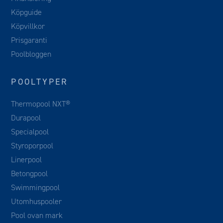
Köpguide
Köpvillkor
Prisgaranti
Poolbloggen
POOLTYPER
Thermopool NXT®
Durapool
Specialpool
Styroporpool
Linerpool
Betongpool
Swimmingpool
Utomhuspooler
Pool ovan mark