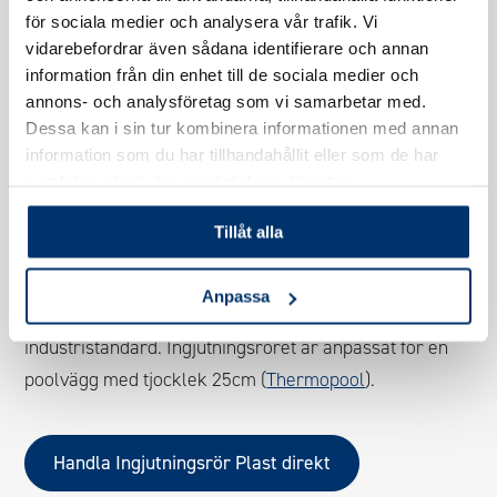
för sociala medier och analysera vår trafik. Vi
vidarebefordrar även sådana identifierare och annan
information från din enhet till de sociala medier och
annons- och analysföretag som vi samarbetar med.
Dessa kan i sin tur kombinera informationen med annan
INGJUTNINGSRÖR
information som du har tillhandahållit eller som de har
samlat in när du har använt deras tjänster.
INGJUTNINGSRÖR
PLAST
Tillåt alla
Ingjutningsröret som är standard i våra poolpaket är
Anpassa
tillverkat av en åldersbeständig plast enligt högsta
industristandard. Ingjutningsröret är anpassat för en
poolvägg med tjocklek 25cm (
Thermopool
).
Handla Ingjutningsrör Plast direkt