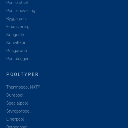
Poolskötsel
Poolrenovering
Bygga pool
Finansiering
Köpguide
Köpvillkor
Prisgaranti
Poolbloggen
POOLTYPER
Thermopool NXT®
Durapool
Specialpool
Styroporpool
Linerpool
Betongpool