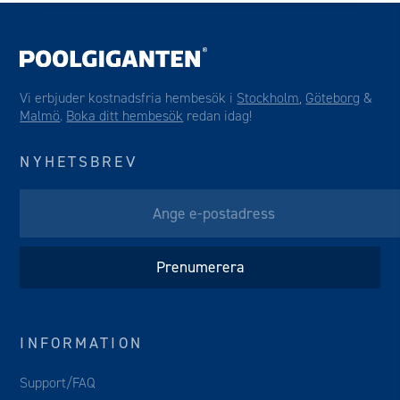
Vi erbjuder kostnadsfria hembesök i
Stockholm
,
Göteborg
&
Malmö
.
Boka ditt hembesök
redan idag!
NYHETSBREV
INFORMATION
Support/FAQ