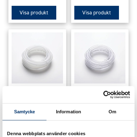
Visa produkt
Visa produkt
Slang Microdos PE
Slang Microdos
(2 m)
PVC (2 m)
195
kr
195
kr
Samtycke
Information
Om
Visa produkt
Visa produkt
Denna webbplats använder cookies