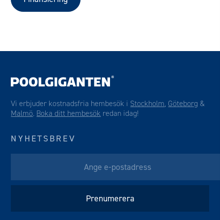
Vi erbjuder kostnadsfria hembesök i
Stockholm
,
Göteborg
&
Malmö
.
Boka ditt hembesök
redan idag!
NYHETSBREV