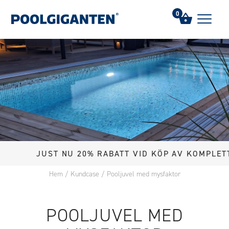
0
JUST NU 20% RABATT VID KÖP AV KOMPLETT POOL
Hem
/
Kundcase
/
Pooljuvel med mysfaktor
POOLJUVEL MED