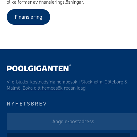
olika former av finansieringslösningar.
Finansiering
Vi erbjuder kostnadsfria hembesök i
Stockholm
,
Göteborg
&
Malmö
.
Boka ditt hembesök
redan idag!
NYHETSBREV