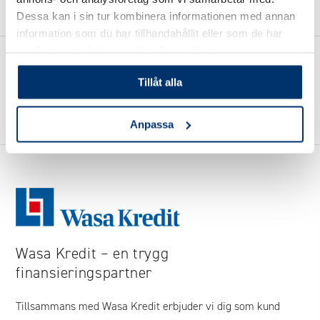
Dessa kan i sin tur kombinera informationen med annan
information som du har tillhandahållit eller som de har
samlat in när du har använt deras tjänster.
Se alla artiklar
Tillåt alla
Anpassa
Wasa Kredit – en trygg
finansieringspartner
Tillsammans med Wasa Kredit erbjuder vi dig som kund