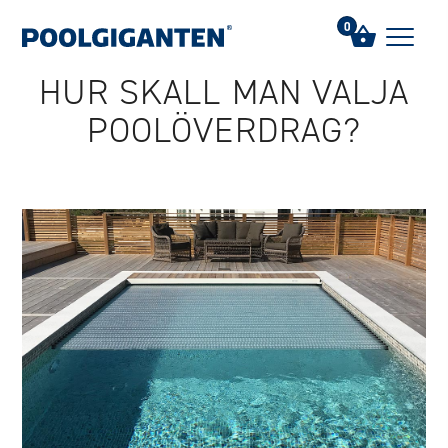
Hem
/
FAQs
/
Hur skall man välja poolöverdrag?
0
HUR SKALL MAN VÄLJA
POOLÖVERDRAG?