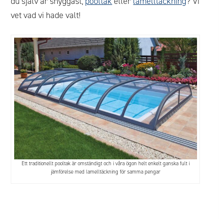
du själv är snyggast,
pooltak
eller
lamelltäckning
? Vi
vet vad vi hade valt!
Ett traditionellt pooltak är omständigt och i våra ögon helt enkelt ganska fult i
jämförelse med lamelltäckning för samma pengar