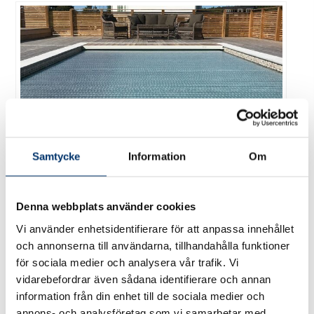
Samtycke
Information
Om
Denna webbplats använder cookies
Ett diskret lamelltäcke rengör poolen automatiskt och är v’ldigt duskret i sitt
uttryck.
Vi använder enhetsidentifierare för att anpassa innehållet
och annonserna till användarna, tillhandahålla funktioner
Tillbaka till Pooletten FAQ
för sociala medier och analysera vår trafik. Vi
vidarebefordrar även sådana identifierare och annan
information från din enhet till de sociala medier och
annons- och analysföretag som vi samarbetar med.