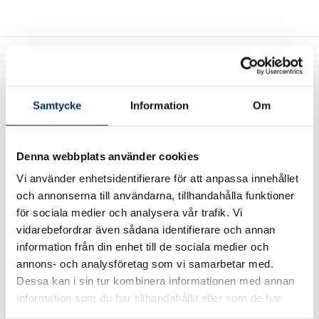
Samtycke
Information
Om
Wasa Kredit – en trygg
Denna webbplats använder cookies
finansieringspartner
Vi använder enhetsidentifierare för att anpassa innehållet
och annonserna till användarna, tillhandahålla funktioner
Tillsammans med Wasa Kredit erbjuder vi dig som kund
för sociala medier och analysera vår trafik. Vi
olika former av finansieringslösningar.
vidarebefordrar även sådana identifierare och annan
information från din enhet till de sociala medier och
Finansiering
annons- och analysföretag som vi samarbetar med.
Dessa kan i sin tur kombinera informationen med annan
information som du har tillhandahållit eller som de har
samlat in när du har använt deras tjänster.