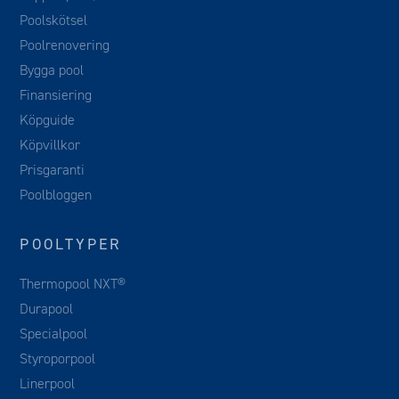
Poolskötsel
Poolrenovering
Bygga pool
Finansiering
Köpguide
Köpvillkor
Prisgaranti
Poolbloggen
POOLTYPER
Thermopool NXT®
Durapool
Specialpool
Styroporpool
Linerpool