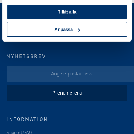
Tillåt alla
Anpassa
Vi erbjuder kostnadsfria hembesök i
Stockholm
,
Göteborg
&
Malmö
.
Boka ditt hembesök
redan idag!
NYHETSBREV
INFORMATION
Support/FAQ