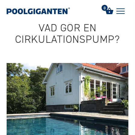
Hem
/
FAQs
/
Vad gör en cirkulationspump?
0
VAD GÖR EN
CIRKULATIONSPUMP?