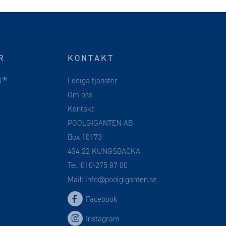
R
KONTAKT
T®
Lediga tjänster
Om oss
Kontakt
POOLGIGANTEN AB
Box 10173
434 22 KUNGSBACKA
Tel:
010-275 87 00
Mail:
info@poolgiganten.se
Facebook
Instagram