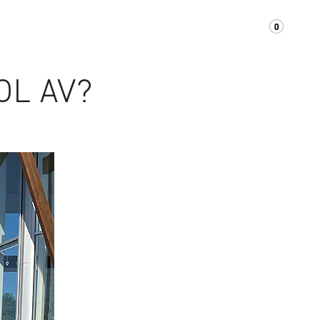
0
OM OSS
KONTAKT
SUPPORT/FAQ
OL AV?