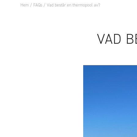
Hem
/
FAQs
/
Vad består en thermopool av?
POOL
POOLT
VAD B