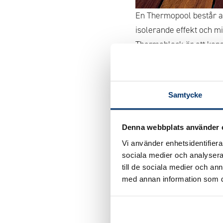
En Thermopool består av 
isolerande effekt och m
Thermoblock är att kons
Genom att använda Therm
armeras och fylls med b
Samtycke
I övrigt består en Ther
reningsverk och poolvär
Denna webbplats använder 
Skillnaden är att en
The
Vi använder enhetsidentifierar
jämfört med många and
sociala medier och analysera 
till de sociala medier och a
med annan information som du 
Tillbaka till Poolet