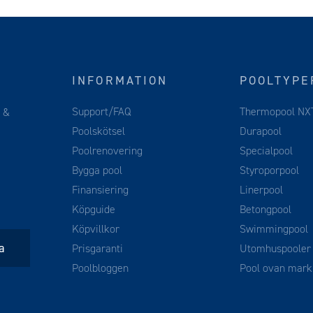
INFORMATION
POOLTYPE
Support/FAQ
Thermopool NX
g
&
Poolskötsel
Durapool
Poolrenovering
Specialpool
Bygga pool
Styroporpool
Finansiering
Linerpool
Köpguide
Betongpool
Köpvillkor
Swimmingpool
Prisgaranti
Utomhuspooler
Poolbloggen
Pool ovan mark