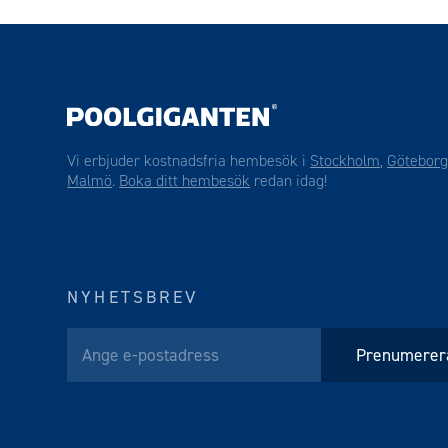
Vi erbjuder kostnadsfria hembesök i
Stockholm
,
Götebor
Malmö
.
Boka ditt hembesök
redan idag!
NYHETSBREV