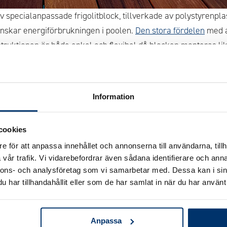
specialanpassade frigolitblock, tillverkade av polystyrenplas
inskar energiförbrukningen i poolen.
Den stora fördelen
med 
truktionen är både enkel och flexibel då blocken monteras li
oblock NXT® får du en stabil, energieffektiv och hållbar p
etong för att ge maximal styrka och livslängd.
Information
mopool av samma komponenter som alla pooler såsom poolskyd
mare vilket gör att du får en komplett
pool
med alla funktion
cookies
rmopool
NXT® har bättre isolering, är enklare att bygga och g
e för att anpassa innehållet och annonserna till användarna, tillh
ra poolstommar.
vår trafik. Vi vidarebefordrar även sådana identifierare och anna
nnons- och analysföretag som vi samarbetar med. Dessa kan i sin
har tillhandahållit eller som de har samlat in när du har använt 
ten FAQ
Anpassa