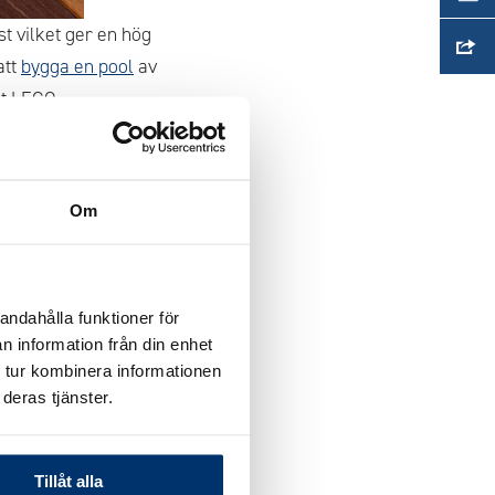
t vilket ger en hög
att
bygga en pool
av
kt LEGO.
oolstomme där blocken
Om
d, inlopp, utlopp,
er du behöver.
er lägre driftskostnader
andahålla funktioner för
n information från din enhet
 tur kombinera informationen
deras tjänster.
Tillåt alla