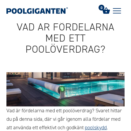
Hem
/
FAQs
/
Vad är fördelarna med ett poolöverdrag?
0
VAD ÄR FÖRDELARNA
MED ETT
POOLÖVERDRAG?
Vad är fördelarna med ett poolöverdrag? Svaret hittar
du på denna sida, där vi går igenom alla fördelar med
att använda ett effektivt och godkänt
poolskydd
.