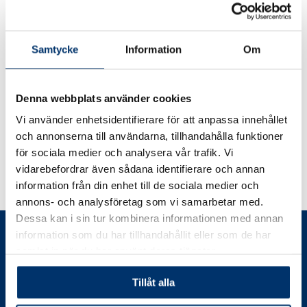
Wasa Kredit – en trygg
Samtycke
Information
Om
finansieringspartner
Tillsammans med Wasa Kredit erbjuder vi dig som kund
Denna webbplats använder cookies
olika former av finansieringslösningar.
Vi använder enhetsidentifierare för att anpassa innehållet
Finansiering
och annonserna till användarna, tillhandahålla funktioner
för sociala medier och analysera vår trafik. Vi
vidarebefordrar även sådana identifierare och annan
information från din enhet till de sociala medier och
annons- och analysföretag som vi samarbetar med.
Dessa kan i sin tur kombinera informationen med annan
information som du har tillhandahållit eller som de har
samlat in när du har använt deras tjänster.
Vi erbjuder kostnadsfria hembesök i
Stockholm
,
Göteborg
&
Tillåt alla
Malmö
.
Boka ditt hembesök
redan idag!