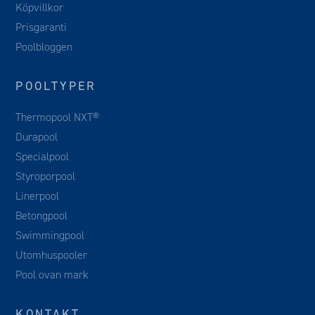
Köpvillkor
Prisgaranti
Poolbloggen
POOLTYPER
Thermopool NXT®
Durapool
Specialpool
Styroporpool
Linerpool
Betongpool
Swimmingpool
Utomhuspooler
Pool ovan mark
KONTAKT