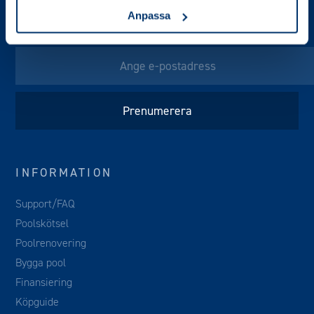
Anpassa
NYHETSBREV
INFORMATION
Support/FAQ
Poolskötsel
Poolrenovering
Bygga pool
Finansiering
Köpguide