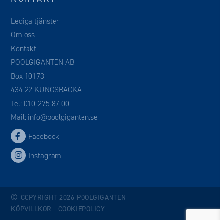
Lediga tjänster
Om oss
Kontakt
POOLGIGANTEN AB
Box 10173
434 22 KUNGSBACKA
Tel:
010-275 87 00
Mail:
info@poolgiganten.se
Facebook
Instagram
©
COPYRIGHT 2026 POOLGIGANTEN
KÖPVILLKOR
|
COOKIEPOLICY