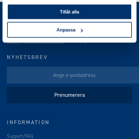
Tillåt alla
Anpassa
Vi erbjuder kostnadsfria hembesök i
Stockholm
,
Göteborg
&
Malmö
.
Boka ditt hembesök
redan idag!
NYHETSBREV
INFORMATION
Support/FAQ