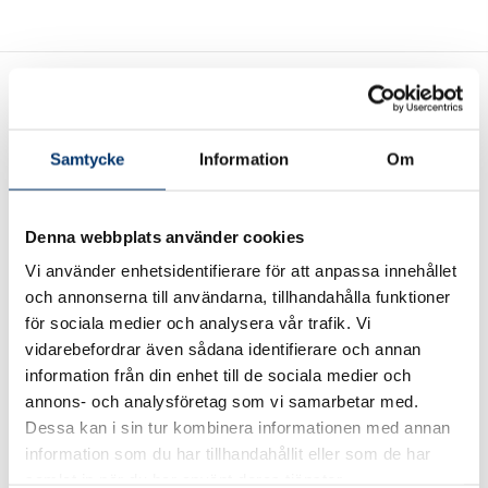
Samtycke
Information
Om
Wasa Kredit – en trygg
Denna webbplats använder cookies
finansieringspartner
Vi använder enhetsidentifierare för att anpassa innehållet
Tillsammans med Wasa Kredit erbjuder vi dig som kund
och annonserna till användarna, tillhandahålla funktioner
för sociala medier och analysera vår trafik. Vi
olika former av finansieringslösningar.
vidarebefordrar även sådana identifierare och annan
information från din enhet till de sociala medier och
Finansiering
annons- och analysföretag som vi samarbetar med.
Dessa kan i sin tur kombinera informationen med annan
information som du har tillhandahållit eller som de har
samlat in när du har använt deras tjänster.