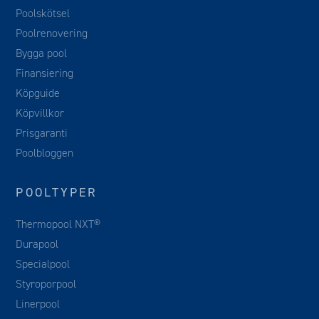
Poolskötsel
Poolrenovering
Bygga pool
Finansiering
Köpguide
Köpvillkor
Prisgaranti
Poolbloggen
POOLTYPER
Thermopool NXT®
Durapool
Specialpool
Styroporpool
Linerpool