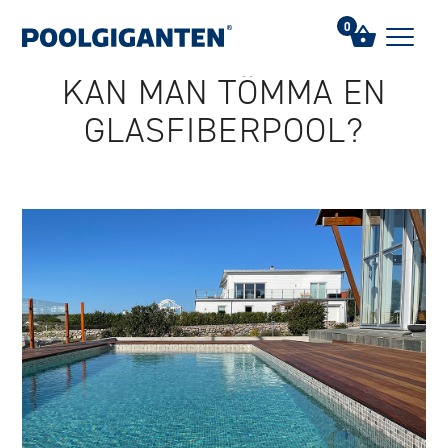
Hem
/
FAQs
/
Kan man tömma en Glasfiberpool?
0
KAN MAN TÖMMA EN
GLASFIBERPOOL?