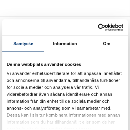
Samtycke
Information
Om
Wasa Kredit – en trygg
Denna webbplats använder cookies
finansieringspartner
Vi använder enhetsidentifierare för att anpassa innehållet
och annonserna till användarna, tillhandahålla funktioner
Tillsammans med Wasa Kredit erbjuder vi dig som kund
för sociala medier och analysera vår trafik. Vi
olika former av finansieringslösningar.
vidarebefordrar även sådana identifierare och annan
information från din enhet till de sociala medier och
Finansiering
annons- och analysföretag som vi samarbetar med.
Dessa kan i sin tur kombinera informationen med annan
information som du har tillhandahållit eller som de har
samlat in när du har använt deras tjänster.