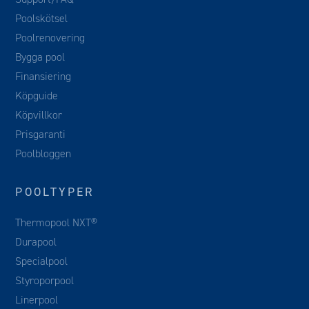
Poolskötsel
Poolrenovering
Bygga pool
Finansiering
Köpguide
Köpvillkor
Prisgaranti
Poolbloggen
POOLTYPER
Thermopool NXT®
Durapool
Specialpool
Styroporpool
Linerpool