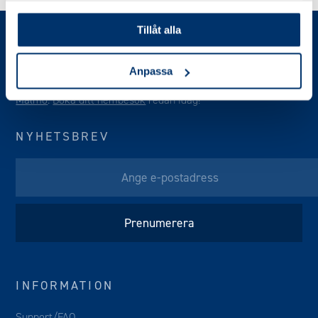
Tillåt alla
Anpassa
Vi erbjuder kostnadsfria hembesök i
Stockholm
,
Göteborg
&
Malmö
.
Boka ditt hembesök
redan idag!
NYHETSBREV
INFORMATION
Support/FAQ