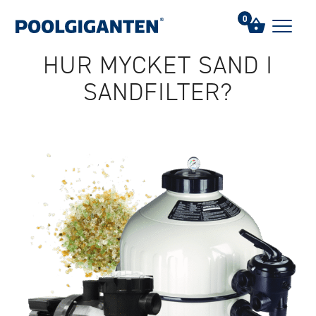
Hem
/
FAQs
/
Hur mycket sand i sandfilter?
0
HUR MYCKET SAND I
SANDFILTER?