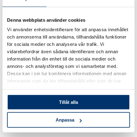
Möjliga besparingar
Denna webbplats använder cookies
Rätt pH först
→ effektivare klor,
lägre kemåtgång
.
Vi använder enhetsidentifierare för att anpassa innehållet
och annonserna till användarna, tillhandahålla funktioner
Täckning & dusch
minskar organik →
färre chocker
för sociala medier och analysera vår trafik. Vi
vidarebefordrar även sådana identifierare och annan
och kortare filtrering.
information från din enhet till de sociala medier och
annons- och analysföretag som vi samarbetar med.
Ren filtration & bra flöde
→
lägre el
och snabbare
Dessa kan i sin tur kombinera informationen med annan
klarvatten.
information som du har tillhandahållit eller som de har
samlat in när du har använt deras tjänster.
Stabil CYA
→ jämnare klorering och mindre spill.
Tillåt alla
Tillbaka till Pooletten FAQ
Anpassa