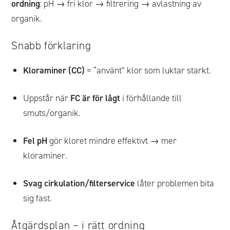
ordning
: pH → fri klor → filtrering → avlastning av
organik.
Snabb förklaring
Kloraminer (CC)
= “använt” klor som luktar starkt.
Uppstår när
FC är för lågt
i förhållande till
smuts/organik.
Fel pH
gör kloret mindre effektivt → mer
kloraminer.
Svag cirkulation/filterservice
låter problemen bita
sig fast.
Åtgärdsplan – i rätt ordning