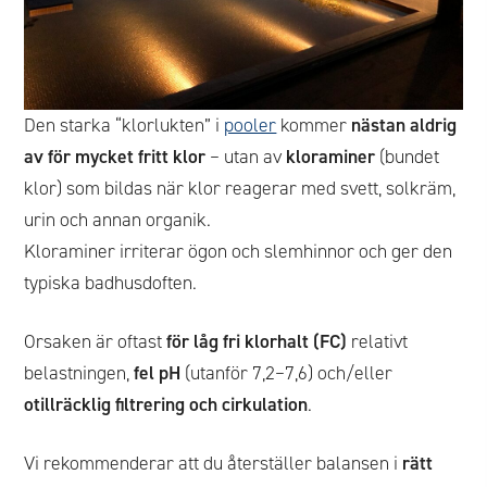
Den starka “klorlukten” i
pooler
kommer
nästan aldrig
av för mycket fritt klor
– utan av
kloraminer
(bundet
klor) som bildas när klor reagerar med svett, solkräm,
urin och annan organik.
Kloraminer irriterar ögon och slemhinnor och ger den
typiska badhusdoften.
Orsaken är oftast
för låg fri klorhalt (FC)
relativt
belastningen,
fel pH
(utanför 7,2–7,6) och/eller
otillräcklig filtrering och cirkulation
.
Vi rekommenderar att du återställer balansen i
rätt