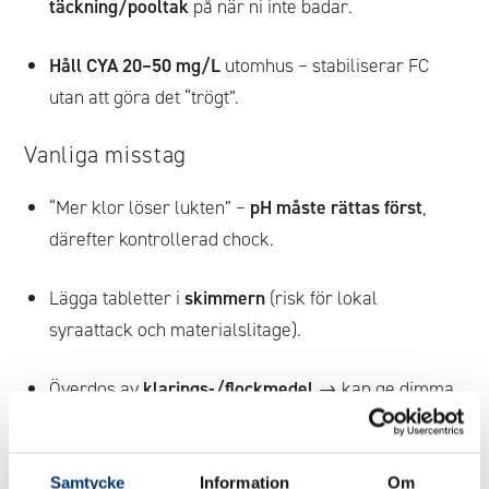
täckning/pooltak
på när ni inte badar.
Håll CYA 20–50 mg/L
utomhus – stabiliserar FC
utan att göra det “trögt”.
Vanliga misstag
“Mer klor löser lukten” –
pH måste rättas först
,
därefter kontrollerad chock.
Lägga tabletter i
skimmern
(risk för lokal
syraattack och materialslitage).
Överdos av
klarings-/flockmedel
→ kan ge dimma
och maskera orsaken.
För sällan
filterservice
när trycket stiger.
Samtycke
Information
Om