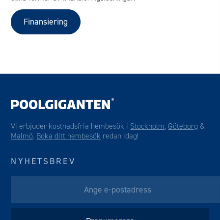
Finansiering
Vi erbjuder kostnadsfria hembesök i
Stockholm
,
Göteborg
&
Malmö
.
Boka ditt hembesök
redan idag!
NYHETSBREV