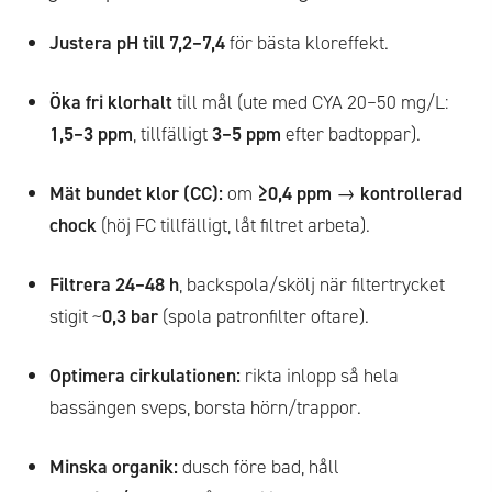
Justera pH till 7,2–7,4
för bästa kloreffekt.
Öka fri klorhalt
till mål (ute med CYA 20–50 mg/L:
1,5–3 ppm
, tillfälligt
3–5 ppm
efter badtoppar).
Mät bundet klor (CC):
om
≥0,4 ppm
→
kontrollerad
chock
(höj FC tillfälligt, låt filtret arbeta).
Filtrera 24–48 h
, backspola/skölj när filtertrycket
stigit ~
0,3 bar
(spola patronfilter oftare).
Optimera cirkulationen:
rikta inlopp så hela
bassängen sveps, borsta hörn/trappor.
Minska organik:
dusch före bad, håll