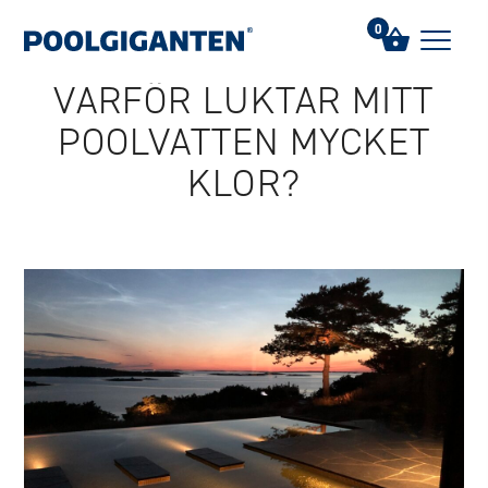
Hem
/
FAQs
/
Varför luktar mitt poolvatten mycket klor?
0
VARFÖR LUKTAR MITT
POOLVATTEN MYCKET
KLOR?