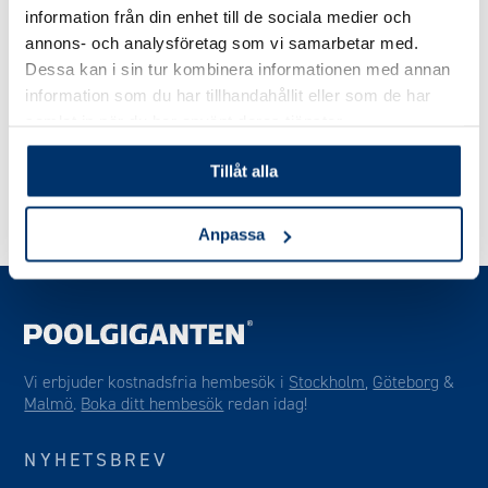
finansieringspartner
information från din enhet till de sociala medier och
annons- och analysföretag som vi samarbetar med.
Tillsammans med Wasa Kredit erbjuder vi dig som kund
Dessa kan i sin tur kombinera informationen med annan
information som du har tillhandahållit eller som de har
olika former av finansieringslösningar.
samlat in när du har använt deras tjänster.
Finansiering
Tillåt alla
Anpassa
Vi erbjuder kostnadsfria hembesök i
Stockholm
,
Göteborg
&
Malmö
.
Boka ditt hembesök
redan idag!
NYHETSBREV