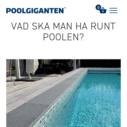
Hem
/
FAQs
/
Vad ska man ha runt poolen?
0
VAD SKA MAN HA RUNT
POOLEN?