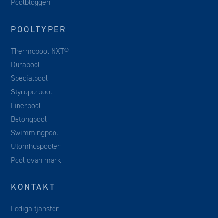
Poolbloggen
POOLTYPER
Thermopool NXT®
Durapool
Specialpool
Styroporpool
Linerpool
Betongpool
Swimmingpool
Utomhuspooler
Pool ovan mark
KONTAKT
Lediga tjänster