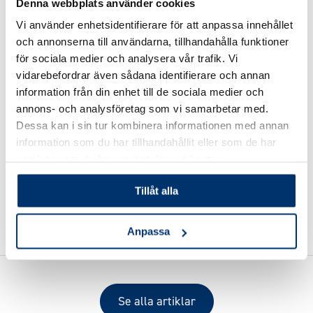
Denna webbplats använder cookies
filtrering.
Vi använder enhetsidentifierare för att anpassa innehållet
och annonserna till användarna, tillhandahålla funktioner
Färre akutåtgärder
tack vare tidiga larm och
för sociala medier och analysera vår trafik. Vi
tydliga trender.
vidarebefordrar även sådana identifierare och annan
information från din enhet till de sociala medier och
annons- och analysföretag som vi samarbetar med.
Längre livslängd
på ytor och utrustning genom
Dessa kan i sin tur kombinera informationen med annan
bättre kontroll på balans (LSI).
information som du har tillhandahållit eller som de har
samlat in när du har använt deras tjänster.
Tillbaka till Pooletten FAQ
Tillåt alla
Anpassa
Se alla artiklar