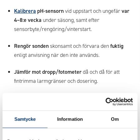
Kalibrera
pH-sensorn
vid uppstart och ungefär
var
4–8:e vecka
under säsong, samt efter
sensorbyte/rengöring/vinterstart.
Rengör sonden
skonsamt och förvara den
fuktig
enligt anvisning när den inte används.
Jämför mot dropp/fotometer
då och då för att
fintrimma larmgränser och dosering.
Möjliga besparingar
Mindre kemikalier
genom rätt pH och snabb
Samtycke
Information
Om
upptäckt av avvikelser.
Lägre elförbrukning
när stabil kemi ger kortare