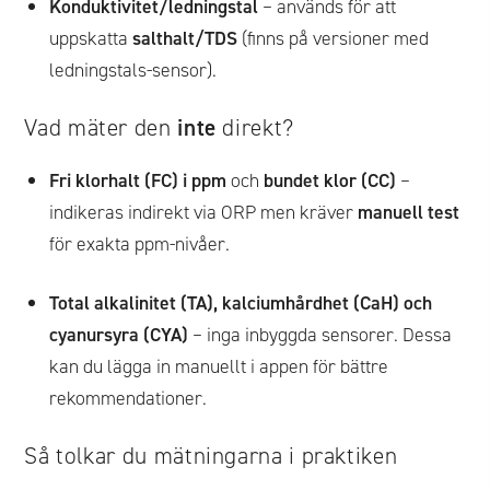
Konduktivitet/ledningstal
– används för att
uppskatta
salthalt/TDS
(finns på versioner med
ledningstals-sensor).
Vad mäter den
inte
direkt?
Fri klorhalt (FC) i ppm
och
bundet klor (CC)
–
indikeras indirekt via ORP men kräver
manuell test
för exakta ppm-nivåer.
Total alkalinitet (TA), kalciumhårdhet (CaH) och
cyanursyra (CYA)
– inga inbyggda sensorer. Dessa
kan du lägga in manuellt i appen för bättre
rekommendationer.
Så tolkar du mätningarna i praktiken