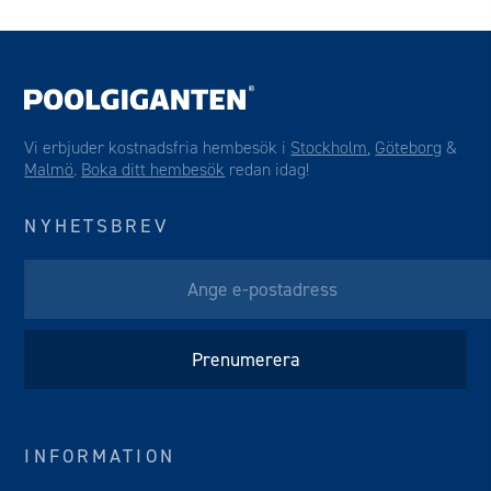
Vi erbjuder kostnadsfria hembesök i
Stockholm
,
Göteborg
&
Malmö
.
Boka ditt hembesök
redan idag!
NYHETSBREV
INFORMATION