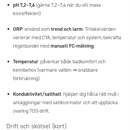
pH 7,2–7,6
(gärna 7,2–7,4 när du vill maxa
kloreffekten).
ORP
: använd som
trend och larm
. Tröskelvärden
varierar med CYA, temperatur och system; bekräfta
regelbundet med
manuell FC-mätning
.
Temperatur
: påverkar både badkomfort och
kemibehov (varmare vatten ⇒ snabbare
förbrukning).
Konduktivitet/salthalt
: hjälper dig hålla rätt nivå i
anläggningar med saltklorinator och att upptäcka
ovanlig TDS-drift.
Drift och skötsel (kort)