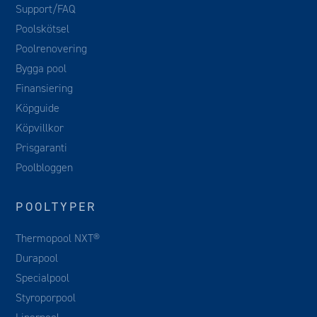
Support/FAQ
Poolskötsel
Poolrenovering
Bygga pool
Finansiering
Köpguide
Köpvillkor
Prisgaranti
Poolbloggen
POOLTYPER
Thermopool NXT®
Durapool
Specialpool
Styroporpool