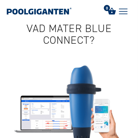
Hem
/
FAQs
/
Vad mäter Blue Connect?
0
VAD MÄTER BLUE
CONNECT?