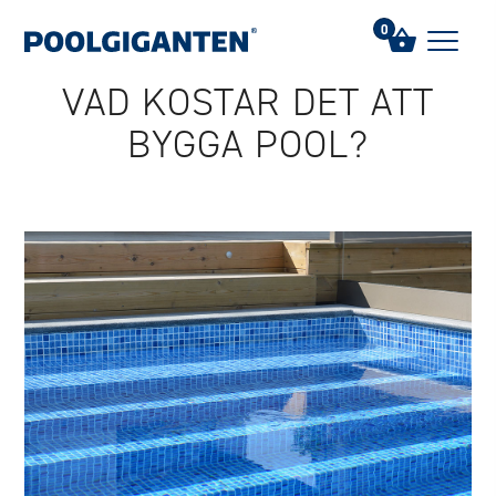
Hem
/
FAQs
/
Vad kostar det att bygga pool?
0
VAD KOSTAR DET ATT
BYGGA POOL?