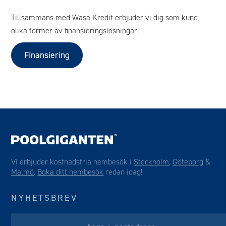
Tillsammans med Wasa Kredit erbjuder vi dig som kund
olika former av finansieringslösningar.
Finansiering
Vi erbjuder kostnadsfria hembesök i
Stockholm
,
Göteborg
&
Malmö
.
Boka ditt hembesök
redan idag!
NYHETSBREV