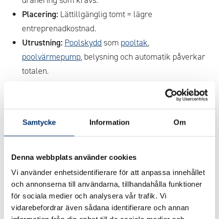
Placering:
Lättillgänglig tomt = lägre
entreprenadkostnad.
Utrustning:
Poolskydd
som
pooltak
,
poolvärmepump
, belysning och automatik påverkar
totalen.
Egen arbetsinsats:
Ju mer du gör själv, desto lägre
blir slutkostnaden.
Samtycke
Information
Om
Möjliga besparingar
Eget arbete:
Spara upp till
100 000–150 000 kr
.
Denna webbplats använder cookies
Rätt konstruktion:
En isolerad pool minskar
Vi använder enhetsidentifierare för att anpassa innehållet
uppvärmningskostnaderna med upp till 50 %
.
och annonserna till användarna, tillhandahålla funktioner
Energieffektiva system:
Smart styrning och
för sociala medier och analysera vår trafik. Vi
värmepump ger långsiktiga vinster.
vidarebefordrar även sådana identifierare och annan