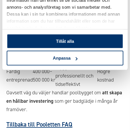
information från din enhet till de sociala medier och
annons- och analysföretag som vi samarbetar med.
Sammanfattning
Dessa kan i sin tur kombinera informationen med annan
information som du har tillhandahållit eller som de har
Ungefärlig
samlat in när du har använt deras tjänster.
Byggsätt
Fördelar
Nackdelar
kostnad
Kräver
Tillåt alla
Gör det
ca 200
Billigare, flexibel
kunskap
själv
000 kr
tidsplan
och tid
Anpassa
Tryggt,
Färdig
400 000–
Högre
professionellt och
entreprenad
500 000 kr
kostnad
tidseffektivt
Oavsett väg du väljer handlar poolbygget om
att skapa
en hållbar investering
som ger badglädje i många år
framöver.
Tillbaka till Pooletten FAQ