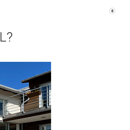
0
OM OSS
KONTAKT
SUPPORT/FAQ
L?