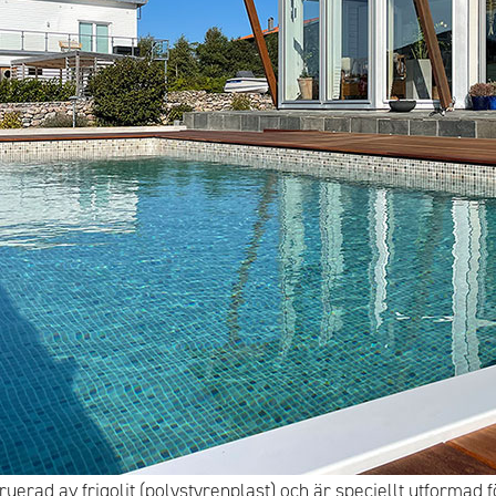
erad av frigolit (polystyrenplast) och är speciellt utformad f