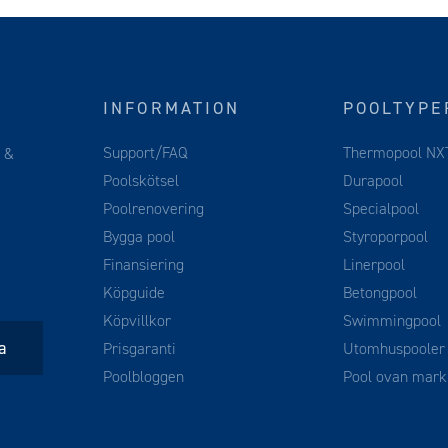
INFORMATION
POOLTYPE
Support/FAQ
Thermopool NX
g
&
Poolskötsel
Durapool
Poolrenovering
Specialpool
Bygga pool
Styroporpool
Finansiering
Linerpool
Köpguide
Betongpool
Köpvillkor
Swimmingpool
Prisgaranti
Utomhuspooler
Poolbloggen
Pool ovan mark