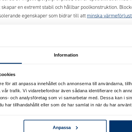
et skapar en extremt stabil och hållbar poolkonstruktion. Blo
olerande egenskaper som bidrar till att
minska värmeförlust
 specialutvecklad av Poolgiganten, har flera unika förbättri
ck. Den har en
extra förstärkt insida
som gör att poolväggen b
lbar över tid. På utsidan finns en integrerad dränering som eff
Information
 förhindrar fuktansamling och ökar konstruktionens livslängd.
opool
NXT® den bästa passformen på marknaden vilket gör m
cookies
 poolstommen får maximal stabilitet. Genom att välja Thermo
e för att anpassa innehållet och annonserna till användarna, tillh
h långlivad
pool
perfekt anpassad för hållbarhet och optimal is
vår trafik. Vi vidarebefordrar även sådana identifierare och anna
nnons- och analysföretag som vi samarbetar med. Dessa kan i sin
ten FAQ
har tillhandahållit eller som de har samlat in när du har använt 
Anpassa