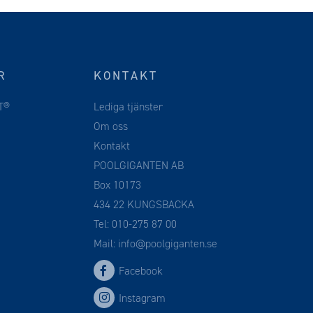
R
KONTAKT
T®
Lediga tjänster
Om oss
Kontakt
POOLGIGANTEN AB
Box 10173
434 22 KUNGSBACKA
Tel:
010-275 87 00
Mail:
info@poolgiganten.se
Facebook
Instagram