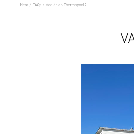
Hem
/
FAQs
/
Vad är en Thermopool?
POOL
POOLT
V