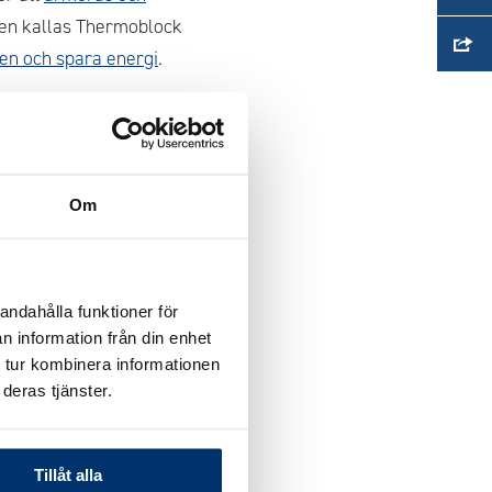
cken kallas Thermoblock
en och spara energi
.
ngar jämfört med
lir mer
ektivt leder bort fukt
Om
onteringen snabb, enkel
pool NXT® får du en
andahålla funktioner för
olering.
n information från din enhet
 tur kombinera informationen
deras tjänster.
Tillåt alla