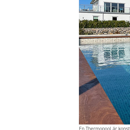
En Thermopool är konstru