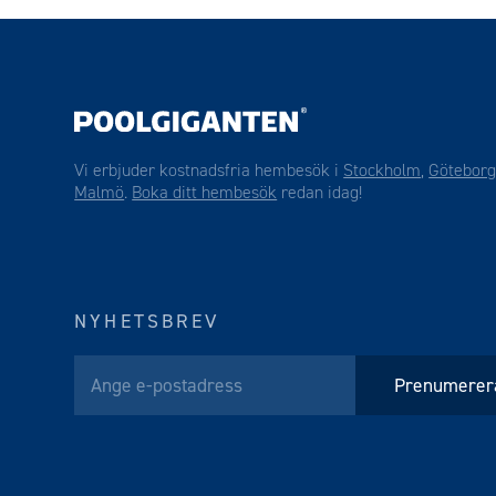
Vi erbjuder kostnadsfria hembesök i
Stockholm
,
Götebor
Malmö
.
Boka ditt hembesök
redan idag!
NYHETSBREV