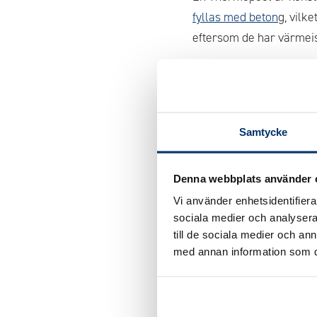
fyllas med beton
g, vilk
eftersom de har värmeis
Thermopool NXT®, som är
traditionella Thermoblo
motståndskraftig och hål
Samtycke
och vatten. Detta finess
Utöver detta har
Therm
Denna webbplats använder 
och exakt samtidigt som
Vi använder enhetsidentifierar
energieffektiv, stark oc
sociala medier och analysera 
till de sociala medier och a
Tillbaka till Poolet
med annan information som du 