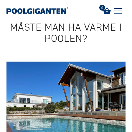
Hem
/
FAQs
/
Måste man ha värme i poolen?
0
MÅSTE MAN HA VÄRME I
POOLEN?