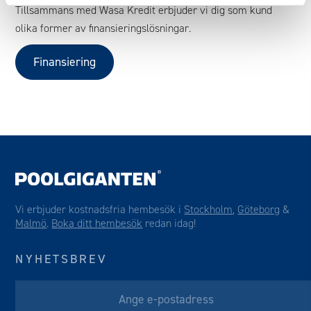
Tillsammans med Wasa Kredit erbjuder vi dig som kund
olika former av finansieringslösningar.
Finansiering
Vi erbjuder kostnadsfria hembesök i
Stockholm
,
Göteborg
&
Malmö
.
Boka ditt hembesök
redan idag!
NYHETSBREV