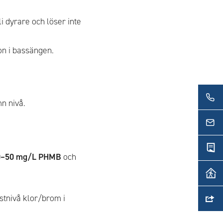
li dyrare och löser inte
on i bassängen.
n nivå.
0–50 mg/L PHMB
och
stnivå klor/brom i