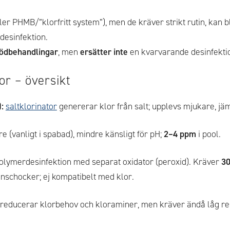
ler PHMB/”klorfritt system”), men de kräver strikt rutin, kan b
desinfektion.
tödbehandlingar
, men
ersätter inte
en kvarvarande desinfekti
lor – översikt
:
saltklorinator
genererar klor från salt; upplevs mjukare, jäm
e (vanligt i spabad), mindre känsligt för pH;
2–4 ppm
i pool.
olymerdesinfektion med separat oxidator (peroxid). Kräver
3
nschocker; ej kompatibelt med klor.
reducerar klorbehov och kloraminer, men kräver ändå låg re