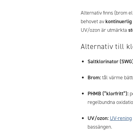
Alternativ finns (brom el
behovet av
kontinuerlig
UV/ozon är utmärkta
s
Alternativ till k
Saltklorinator (SWG)
Brom:
tål värme bättr
PHMB (”klorfritt”):
p
regelbundna oxidatio
UV/ozon:
UV-rening
bassängen.