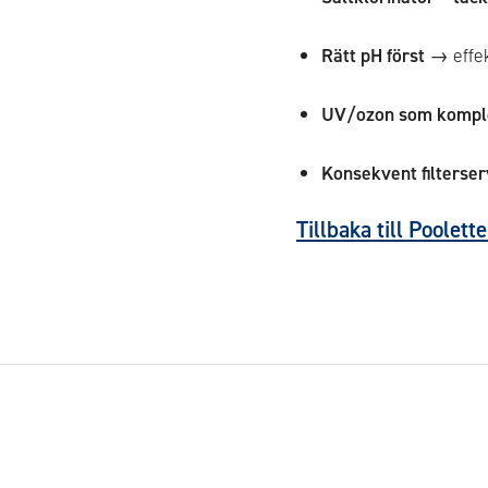
Rätt pH först
→ effek
UV/ozon som komp
Konsekvent filterser
Tillbaka till Poolet