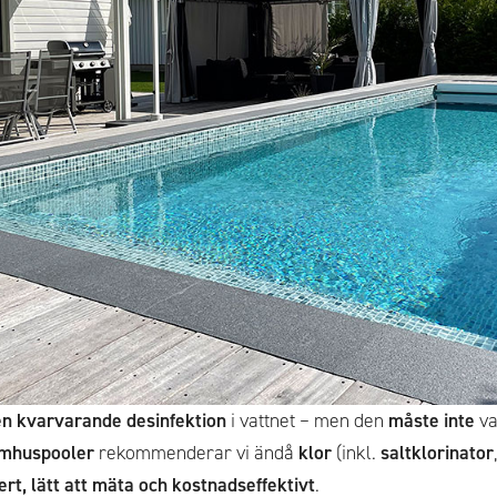
en kvarvarande desinfektion
i vattnet – men den
måste inte
va
mhuspooler
rekommenderar vi ändå
klor
(inkl.
saltklorinator
ert, lätt att mäta och kostnadseffektivt
.