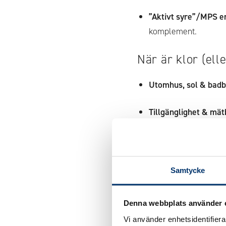
”Aktivt syre”/MPS e
komplement.
När är klor (ell
Utomhus, sol & badb
Tillgänglighet & mät
Ekonomi:
mindre kemk
Målintervall:
ute me
Samtycke
Om du vill köra 
Denna webbplats använder 
Brom:
håll
2–4 ppm
,
Vi använder enhetsidentifierar