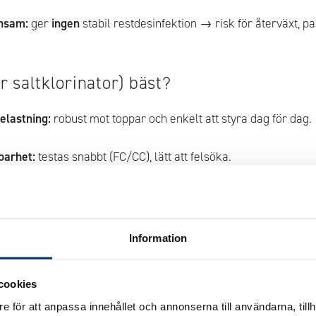
nsam:
ger
ingen
stabil restdesinfektion → risk för återväxt, 
er saltklorinator) bäst?
elastning:
robust mot toppar och enkelt att styra dag för dag.
barhet:
testas snabbt (FC/CC), lätt att felsöka.
omplexitet, oftast lägre kostnad per badsäsong.
d CYA 20–50 mg/L →
FC 1,5–3,0 ppm
, tillfälligt
3–5 ppm
vid hö
Information
utan klor (praktiska ramar)
cookies
 pH 7,2–7,6; byt tabletter/justera feeder regelbundet.
e för att anpassa innehållet och annonserna till användarna, tillh