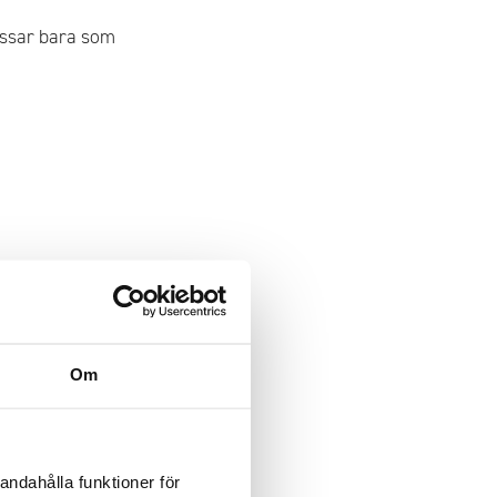
passar bara som
g belastning.
Om
andahålla funktioner för