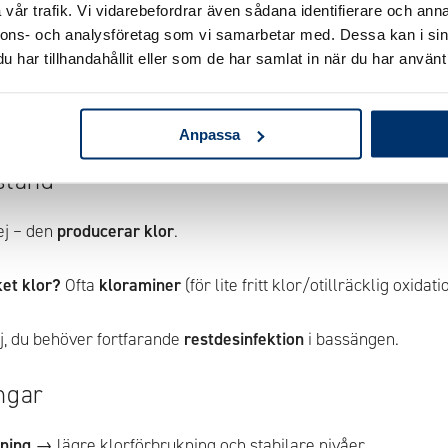
vår trafik. Vi vidarebefordrar även sådana identifierare och anna
nnons- och analysföretag som vi samarbetar med. Dessa kan i sin
g/L
, chocka
vecko-/behovsvis
med väteperoxid, serva filtret 
har tillhandahållit eller som de har samlat in när du har använt 
,2–7,6
, god
cirkulation
, ren
filtrering
och täckning när poolen i
Anpassa
stånd
j – den
producerar klor
.
ket klor?
Ofta
kloraminer
(för lite fritt klor/otillräcklig oxidati
, du behöver fortfarande
restdesinfektion
i bassängen.
ngar
kning
→ lägre klorförbrukning och stabilare nivåer.