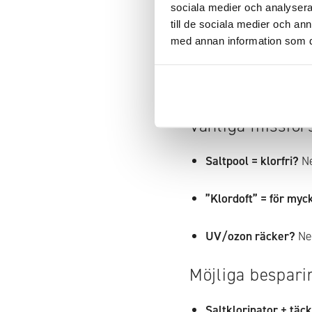
sociala medier och analysera 
till de sociala medier och a
PHMB:
håll
30–50 m
med annan information som du 
klorprodukter.
Oavsett system:
pH 7
Vanliga missför
Saltpool = klorfri?
Ne
”Klordoft” = för myc
UV/ozon räcker?
Nej
Möjliga bespari
Saltklorinator + täc