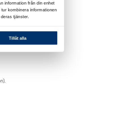
n information från din enhet
 tur kombinera informationen
ofta; blanda
aldrig
med
deras tjänster.
nte används.
Tillåt alla
on).