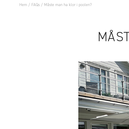
Hem
/
FAQs
/
Måste man ha klor i poolen?
POOL
POOLT
MÅST