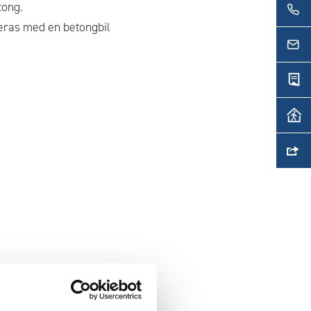
tong.
reras med en betongbil
ra på den säkra sidan)