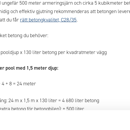
 ungefär 500 meter armeringsjärn och cirka 5 kubikmeter be
smidig och effektiv gjutning rekommenderas att betongen leve
att du får
rätt betongkvalitet, C28/35
.
ket betong du behöver:
 pooldjup x 130 liter betong per kvadratmeter vägg
er pool med 1,5 meter djup:
+ 4 + 8 = 24 meter
: 24 m x 1,5 m x 130 liter = 4 680 liter betong
tra betong för betongbilen): + 500 liter
0 liter (ca 5,2 kubikmeter, beställ minst 5,5 kubik för att va