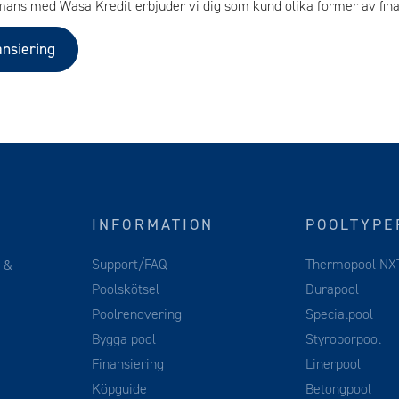
mans med Wasa Kredit erbjuder vi dig som kund olika former av fina
ansiering
INFORMATION
POOLTYPE
Support/FAQ
Thermopool NX
g
&
Poolskötsel
Durapool
Poolrenovering
Specialpool
Bygga pool
Styroporpool
Finansiering
Linerpool
Köpguide
Betongpool