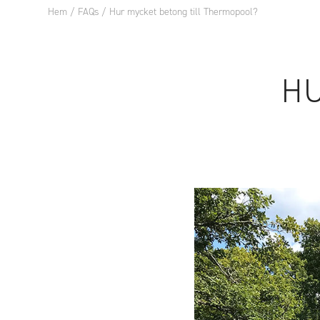
Hem
/
FAQs
/
Hur mycket betong till Thermopool?
POOL
POOLT
HU