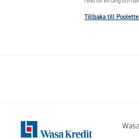
redo för en lång och hål
Tillbaka till Poolet
Wasa