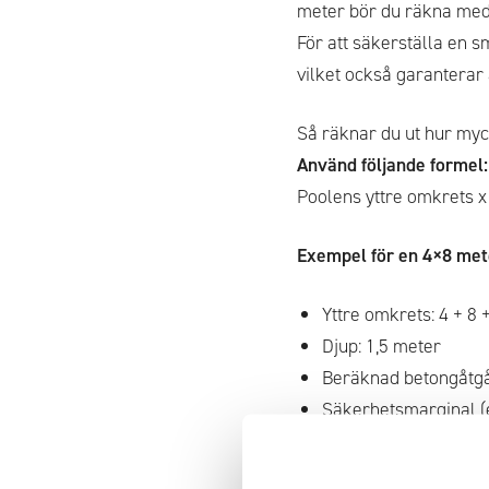
meter bör du räkna med
För att säkerställa en 
vilket också garanterar 
Så räknar du ut hur myc
Använd följande formel:
Poolens yttre omkrets x
Exempel för en 4×8 met
Yttre omkrets: 4 + 8 
Djup: 1,5 meter
Beräknad betongåtgång
Säkerhetsmarginal (ex
Total betongåtgång: 5 18