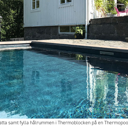
platta samt fylla hålrummen i Thermoblocken på en Thermopoo