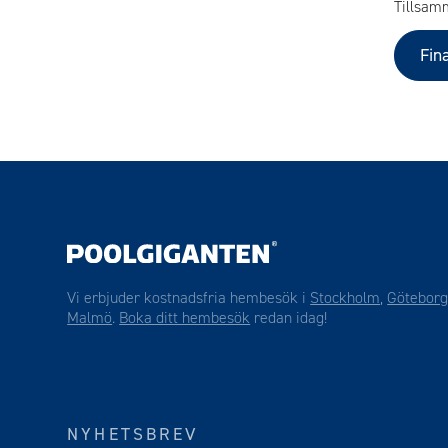
Tillsam
Fin
Vi erbjuder kostnadsfria hembesök i
Stockholm
,
Götebor
Malmö
.
Boka ditt hembesök
redan idag!
NYHETSBREV