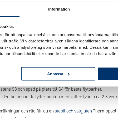
 en gaveltrappa:
Information
meter gaveltrappa: 564 liter
cookies
ppa på exempelvis 2 meter: 2 x 564 liter = 1 128 liter (cirka 1
e för att anpassa innehållet och annonserna till användarna, tillh
vår trafik. Vi vidarebefordrar även sådana identifierare och anna
rappa, lägg till denna volym vid beställningen.
nnons- och analysföretag som vi samarbetar med. Dessa kan i sin
har tillhandahållit eller som de har samlat in när du har använt 
ng:
bilen har rätt betongtyp (C28/35) och en tillräckligt lång slan
Anpassa
 i poolväggarna.
stens S3 och späd på plats till S4 för bästa flytbarhet.
dentligt innan du fyller poolen med vatten (vänta ca 2-3 veck
eräkningar och råd får du en
stabil och välgjuten
Thermopool 