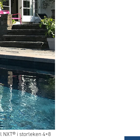
l NXT® i storleken 4×8