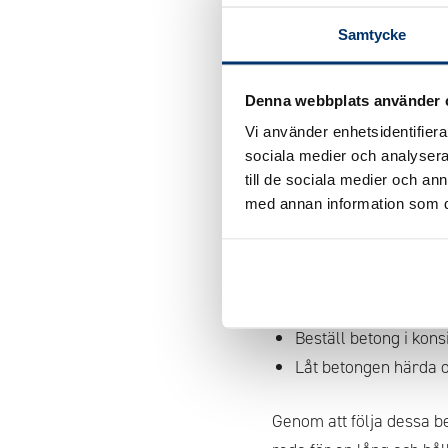
Extra betong om du har
Samtycke
Betongåtgång per löp
Denna webbplats använder 
Om du har en gaveltra
Vi använder enhetsidentifierar
sociala medier och analysera 
Om du bygger med gavelt
till de sociala medier och a
med annan information som du 
Tips för en lyckad gjutni
Säkerställ att betong
kunna fördelas jämnt
Beställ betong i konsi
Låt betongen härda or
Genom att följa dessa b