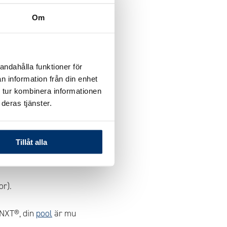
Om
,1 kubik extra)
andahålla funktioner för
n information från din enhet
 tur kombinera informationen
deras tjänster.
g för att betongen ska
Tillåt alla
or).
NXT®, din
pool
är mu