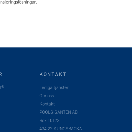
nsieringslösningar.
R
KONTAKT
T®
Lediga tjänster
Om oss
Kontakt
POOLGIGANTEN AB
Box 10173
434 22 KUNGSBACKA