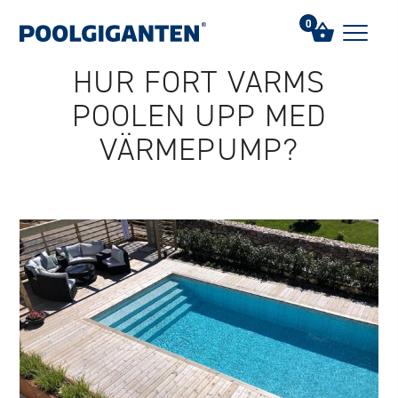
Hem
/
FAQs
/
Hur fort värms poolen upp med värmepump?
0
HUR FORT VÄRMS
POOLEN UPP MED
VÄRMEPUMP?