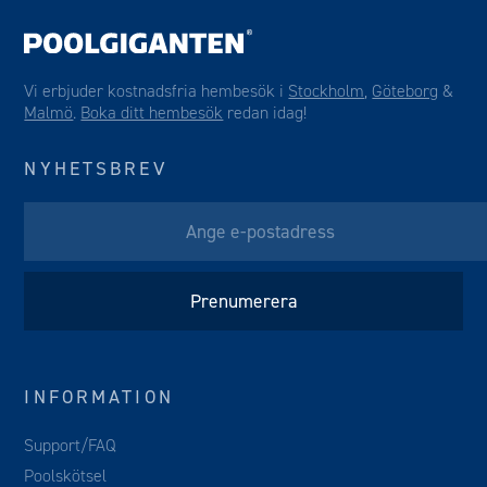
Vi erbjuder kostnadsfria hembesök i
Stockholm
,
Göteborg
&
Malmö
.
Boka ditt hembesök
redan idag!
NYHETSBREV
INFORMATION
Support/FAQ
Poolskötsel