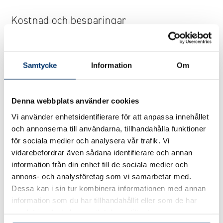
Kostnad och besparingar
Om vattenkostnaden är cirka 50 kr per kubikmeter blir
totalpriset för att fylla en 4×8-meterspool
cirka 2 240
Samtycke
Information
Om
kr
. Tillkommer transportavgifter vid tankbil, vilket kan
höja priset till
3 000–5 000 kr
.
Denna webbplats använder cookies
Möjliga besparingar:
Vi använder enhetsidentifierare för att anpassa innehållet
och annonserna till användarna, tillhandahålla funktioner
Använd pooltäcke för att minska avdunstning
för sociala medier och analysera vår trafik. Vi
vidarebefordrar även sådana identifierare och annan
information från din enhet till de sociala medier och
Undvik läckage genom tät kontroll av poolens
annons- och analysföretag som vi samarbetar med.
konstruktion
Dessa kan i sin tur kombinera informationen med annan
information som du har tillhandahållit eller som de har
Återanvänd regnvatten för delvis påfyllning
samlat in när du har använt deras tjänster.