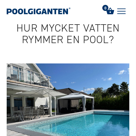
Hem
/
FAQs
/
Hur mycket vatten rymmer en pool?
0
HUR MYCKET VATTEN
RYMMER EN POOL?