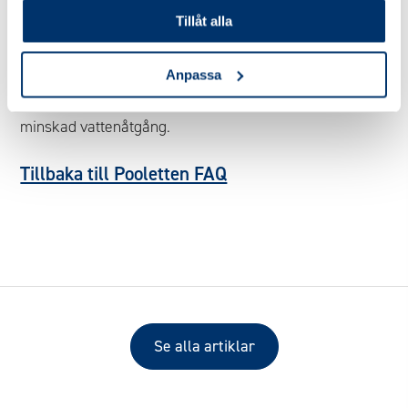
Tillåt alla
Optimera backspolningen i filtret
En välplanerad påfyllning sparar både tid och
Anpassa
kostnader samtidigt som du skyddar miljön genom
minskad vattenåtgång.
Tillbaka till Pooletten FAQ
Se alla artiklar