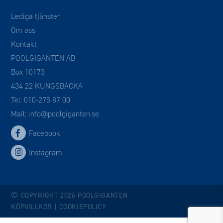
Lediga tjänster
Om oss
Kontakt
POOLGIGANTEN AB
Box 10173
434 22 KUNGSBACKA
Tel:
010-275 87 00
Mail:
info@poolgiganten.se
Facebook
Instagram
©
COPYRIGHT 2026 POOLGIGANTEN
KÖPVILLKOR
|
COOKIEPOLICY