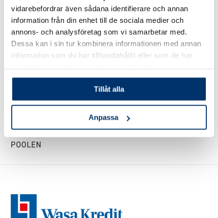
VÅRÖPPNING AV
VATTENPROBLEM
vidarebefordrar även sådana identifierare och annan
POOLEN
information från din enhet till de sociala medier och
annons- och analysföretag som vi samarbetar med.
Dessa kan i sin tur kombinera informationen med annan
information som du har tillhandahållit eller som de har
samlat in när du har använt deras tjänster.
Tillåt alla
Anpassa
VINTERSTÄNGNING AV
POOLEN