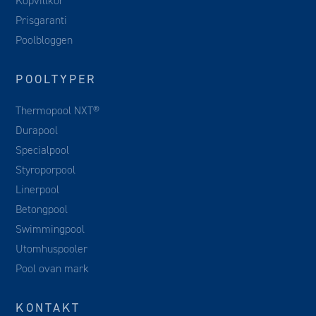
Köpvillkor
Prisgaranti
Poolbloggen
POOLTYPER
Thermopool NXT®
Durapool
Specialpool
Styroporpool
Linerpool
Betongpool
Swimmingpool
Utomhuspooler
Pool ovan mark
KONTAKT