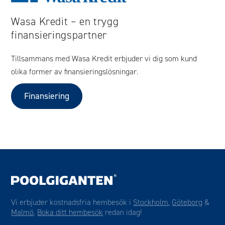
Wasa Kredit – en trygg
finansieringspartner
Tillsammans med Wasa Kredit erbjuder vi dig som kund
olika former av finansieringslösningar.
Finansiering
Vi erbjuder kostnadsfria hembesök i
Stockholm
,
Göteborg
&
Malmö
.
Boka ditt hembesök
redan idag!