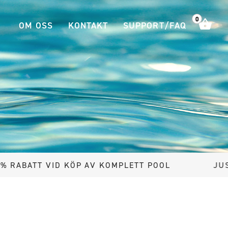
0
OM OSS
KONTAKT
SUPPORT/FAQ
ID KÖP AV KOMPLETT POOL
JUST NU 20% R