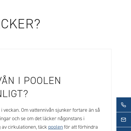
ÄCKER?
VÅN I POOLEN
LIGT?
 veckan. Om vattennivån sjunker fortare än så
lingar och se om det läcker någonstans i
 av cirkulationen, täck
poolen
för att förhindra