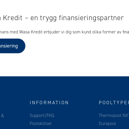
 Kredit – en trygg finansieringspartner
mans med Wasa Kredit erbjuder vi dig som kund olika former av fina
ansiering
INFORMATION
POOLTYPE
Support/FAQ
Thermopool NX
g
&
Poolskötsel
Durapool