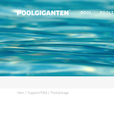
POOL
POOLT
Hem
/
Support/FAQ
/
Poolläckage