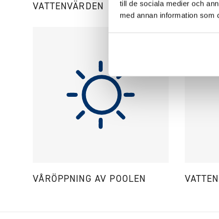
till de sociala medier och a
VATTENVÄRDEN
CIRKU
med annan information som du 
VÅRÖPPNING AV POOLEN
VATTE