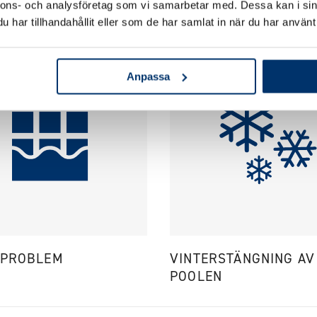
nnons- och analysföretag som vi samarbetar med. Dessa kan i sin
LATIONSPUMP
SMUTS/SKRÄP I POO
har tillhandahållit eller som de har samlat in när du har använt 
Anpassa
NPROBLEM
VINTERSTÄNGNING AV
POOLEN