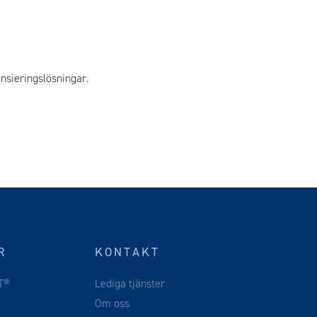
nsieringslösningar.
R
KONTAKT
T®
Lediga tjänster
Om oss