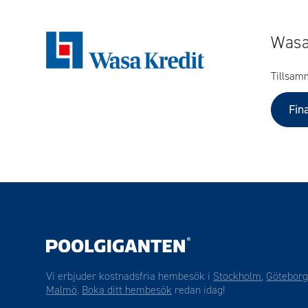
Wasa
Tillsam
Fin
Vi erbjuder kostnadsfria hembesök i
Stockholm
,
Götebor
Malmö
.
Boka ditt hembesök
redan idag!