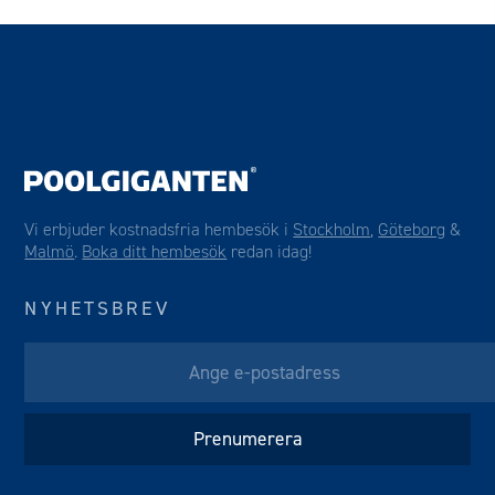
Vi erbjuder kostnadsfria hembesök i
Stockholm
,
Göteborg
&
Malmö
.
Boka ditt hembesök
redan idag!
NYHETSBREV