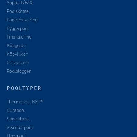
Support/FAQ
Poolskötsel
Poolrenovering
Bygga pool
Finansiering
Köpguide
Köpvillkor
Prisgaranti
Poolbloggen
POOLTYPER
Thermopool NXT®
Durapool
Specialpool
Styroporpool
Linerpool