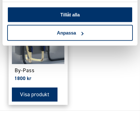
samlat in när du har använt deras tjänster.
på
på
produktsidan
produktsidan
Tillåt alla
Anpassa
By-Pass
1800
kr
Visa produkt