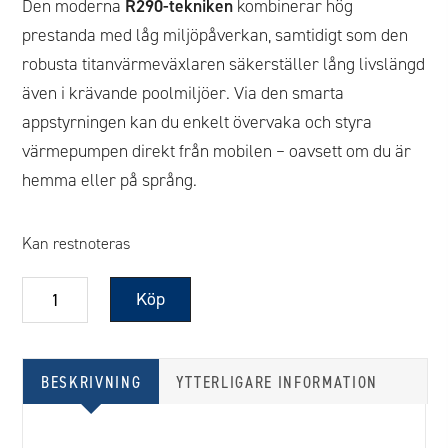
Den moderna
R290-tekniken
kombinerar hög
prestanda med låg miljöpåverkan, samtidigt som den
robusta titanvärmeväxlaren säkerställer lång livslängd
även i krävande poolmiljöer. Via den smarta
appstyrningen kan du enkelt övervaka och styra
värmepumpen direkt från mobilen – oavsett om du är
hemma eller på språng.
Kan restnoteras
Värmepump
Köp
Power
Comfort
mängd
BESKRIVNING
YTTERLIGARE INFORMATION