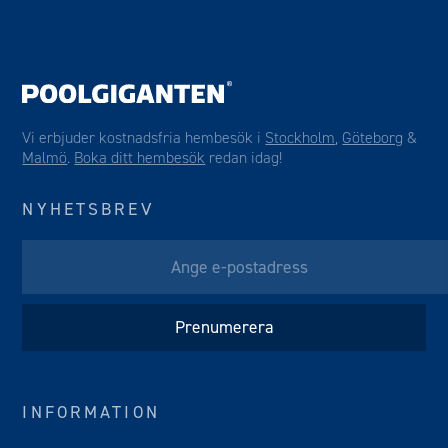
Vi erbjuder kostnadsfria hembesök i
Stockholm
,
Göteborg
&
Malmö
.
Boka ditt hembesök
redan idag!
NYHETSBREV
INFORMATION