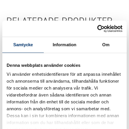
RELATERADE PRODUKTER
Den
Den
Samtycke
Information
Om
här
här
produkten
produkten
Denna webbplats använder cookies
har
har
Vi använder enhetsidentifierare för att anpassa innehållet
flera
flera
och annonserna till användarna, tillhandahålla funktioner
varianter.
varianter.
för sociala medier och analysera vår trafik. Vi
De
De
Poolvärmepump
Poolvärmepump
vidarebefordrar även sådana identifierare och annan
Power
Melius
olika
olika
information från din enhet till de sociala medier och
Prisintervall:
Prisinter
26900
kr
–
39900
kr
31900
kr
–
49900
kr
annons- och analysföretag som vi samarbetar med.
alternativen
alternativen
26900 kr
31900 k
Dessa kan i sin tur kombinera informationen med annan
till
till
kan
kan
Välj alternativ
Välj alternativ
information som du har tillhandahållit eller som de har
39900 kr
49900 k
väljas
väljas