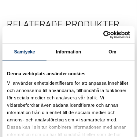
iQ
-
RELATERADE PRODUKTER
Freerider
mängd
Samtycke
Information
Om
Denna webbplats använder cookies
Vi använder enhetsidentifierare för att anpassa innehållet
och annonserna till användarna, tillhandahålla funktioner
för sociala medier och analysera vår trafik. Vi
Borste med
Poolrobot EVO XL
vidarebefordrar även sådana identifierare och annan
clipfäste
14950
kr
information från din enhet till de sociala medier och
275
kr
annons- och analysföretag som vi samarbetar med.
Dessa kan i sin tur kombinera informationen med annan
Visa produkt
Visa produkt
information som du har tillhandahållit eller som de har