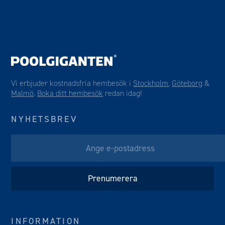
Vi erbjuder kostnadsfria hembesök i
Stockholm
,
Göteborg
&
Malmö
.
Boka ditt hembesök
redan idag!
NYHETSBREV
INFORMATION