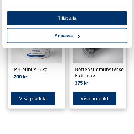
samlat in när du har använt deras tjänster.
Tillåt alla
Anpassa
PH Minus 5 kg
Bottensugmunstycke
Exklusiv
200
kr
375
kr
Visa produkt
Visa produkt