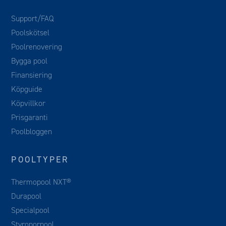
Support/FAQ
Poolskötsel
Poolrenovering
Bygga pool
Finansiering
Köpguide
Köpvillkor
Prisgaranti
Poolbloggen
POOLTYPER
Thermopool NXT®
Durapool
Specialpool
Styroporpool