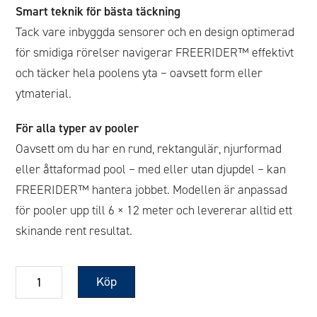
Smart teknik för bästa täckning
Tack vare inbyggda sensorer och en design optimerad
för smidiga rörelser navigerar FREERIDER™ effektivt
och täcker hela poolens yta – oavsett form eller
ytmaterial.
För alla typer av pooler
Oavsett om du har en rund, rektangulär, njurformad
eller åttaformad pool – med eller utan djupdel – kan
FREERIDER™ hantera jobbet. Modellen är anpassad
för pooler upp till 6 × 12 meter och levererar alltid ett
skinande rent resultat.
Pooldammsugare
Köp
RF
5400