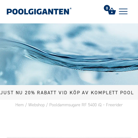
0
T NU 20% RABATT VID KÖP AV KOMPLETT POOL
Hem
/
Webshop
/
Pooldammsugare RF 5400 iQ – Freerider