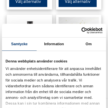
Välj alternativ
Välj alternativ
17500 kr
15500 kr
kan
kan
väljas
väljas
på
på
produktsidan
produktsidan
Samtycke
Information
Om
Denna webbplats använder cookies
Premium Silent
Aktivt filtermedia
Inverter Pump
AFM 18 kg/säck
Vi använder enhetsidentifierare för att anpassa innehållet
23950
kr
495
kr
och annonserna till användarna, tillhandahålla funktioner
för sociala medier och analysera vår trafik. Vi
Visa produkt
Visa produkt
vidarebefordrar även sådana identifierare och annan
information från din enhet till de sociala medier och
annons- och analysföretag som vi samarbetar med.
Dessa kan i sin tur kombinera informationen med annan