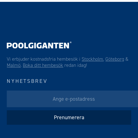
Vi erbjuder kostnadsfria hembesök i
Stockholm
,
Göteborg
&
Malmö
.
Boka ditt hembesök
redan idag!
NYHETSBREV