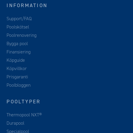
INFORMATION
Support/FAQ
Poolskötsel
Poolrenovering
Bygga pool
Finansiering
Köpguide
Köpvillkor
Prisgaranti
Poolbloggen
POOLTYPER
Thermopool NXT®
Durapool
Specialpool